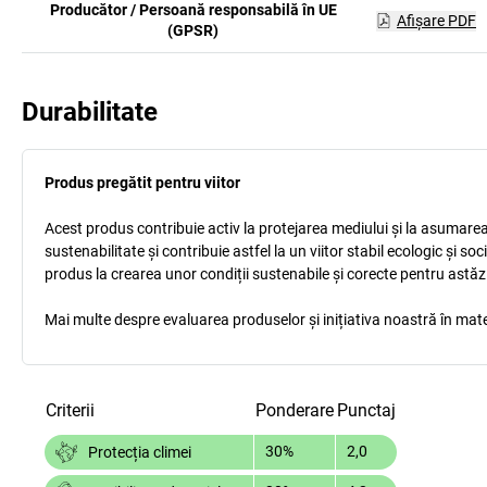
Producător / Persoană responsabilă în UE
Afişare PDF
(GPSR)
Durabilitate
Produs pregătit pentru viitor
Acest produs contribuie activ la protejarea mediului și la asumarea r
sustenabilitate și contribuie astfel la un viitor stabil ecologic și s
produs la crearea unor condiții sustenabile și corecte pentru astăz
Mai multe despre evaluarea produselor și inițiativa noastră în mate
Criterii
Ponderare
Punctaj
30%
2,0
Protecția climei