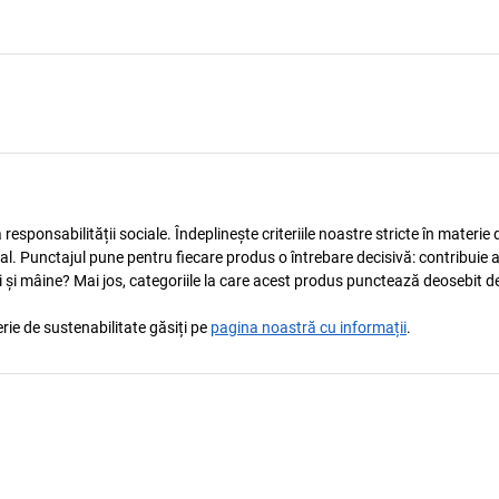
esponsabilității sociale. Îndeplinește criteriile noastre stricte în materie 
ocial. Punctajul pune pentru fiecare produs o întrebare decisivă: contribuie 
i și mâine? Mai jos, categoriile la care acest produs punctează deosebit de
rie de sustenabilitate găsiți pe
pagina noastră cu informații
.