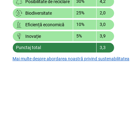
30%
4,2
Posibilitate de reciclare
25%
2,0
Biodiversitate
10%
3,0
Eficiență economică
5%
3,9
Inovație
Punctaj total
3,3
Mai multe despre abordarea noastră privind sustenabilitatea