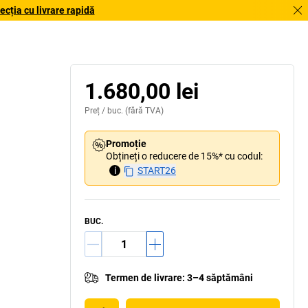
cția cu livrare rapidă
1.680,00 lei
Preț /
buc.
(fără TVA)
Promoție
Obțineți o reducere de 15%* cu codul:
i
START26
BUC.
Termen de livrare
:
3–4 săptămâni