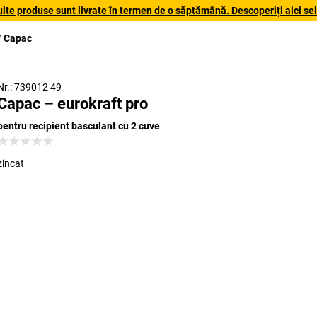
lte produse sunt livrate în termen de o săptămână. Descoperiți aici sele
Capac
Nr.: 739012 49
Capac – eurokraft pro
pentru recipient basculant cu 2 cuve
zincat