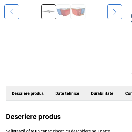
Descriere produs
Date tehnice
Durabilitate
Com
Descriere produs
Se livrează câte un capac zincat, cu deschidere pe 1 parte.