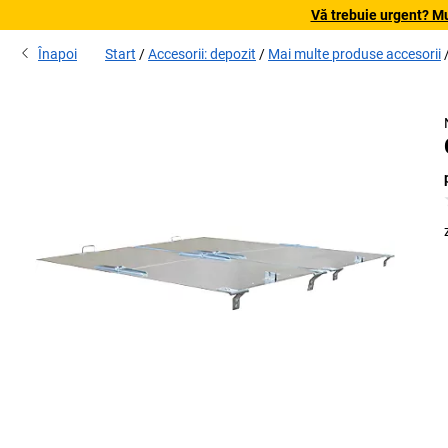
Vă trebuie urgent? Mu
Înapoi
Start
Accesorii: depozit
Mai multe produse accesorii