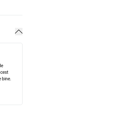
de
acest
 bine.