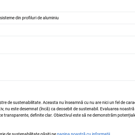
sisteme din profiluri de aluminiu
astre de sustenabilitate. Aceasta nu înseamnă cu nu are nici un fel de carac
tiv, nu este desemnat (încă) ca deosebit de sustenabil. Evaluarea noastră
ice transparente, definite clar. Obiectivul este să ne demonstrăm potențial
rie de sustenabilitate găsiți pe
pagina noastră cu informații
.