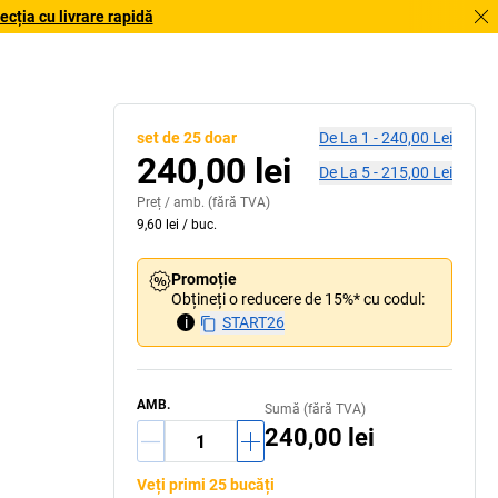
cția cu livrare rapidă
set de 25 doar
De La
1
-
240,00 Lei
240,00 lei
De La
5
-
215,00 Lei
Preț /
amb.
(fără TVA)
9,60 lei
/
buc.
Promoție
Obțineți o reducere de 15%* cu codul:
i
START26
AMB.
Sumă (fără TVA)
240,00 lei
Veți primi 25 bucăți