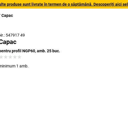
lte produse sunt livrate în termen de o săptămână. Descoperiți aici sele
Capac
Nr.: 547917 49
Capac
pentru profil NGP60, amb. 25 buc.
minimum 1 amb.