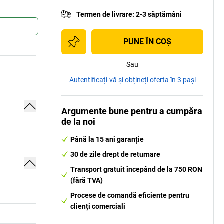
Termen de livrare
:
2-3 săptămâni
PUNE ÎN COŞ
Sau
Autentificați-vă și obțineți oferta în 3 pași
Argumente bune pentru a cumpăra
de la noi
Până la 15 ani garanție
30 de zile drept de returnare
Transport gratuit începând de la 750 RON
(fără TVA)
Procese de comandă eficiente pentru
clienți comerciali