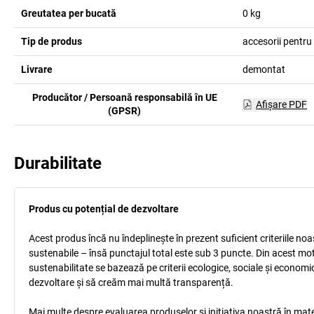
Greutatea per bucată
0
kg
Tip de produs
accesorii pentru 
Livrare
demontat
Producător / Persoană responsabilă în UE
Afişare PDF
(GPSR)
Durabilitate
Produs cu potențial de dezvoltare
Acest produs încă nu îndeplinește în prezent suficient criteriile no
sustenabile – însă punctajul total este sub 3 puncte. Din acest mo
sustenabilitate se bazează pe criterii ecologice, sociale și econom
dezvoltare și să creăm mai multă transparență.
Mai multe despre evaluarea produselor și inițiativa noastră în mate