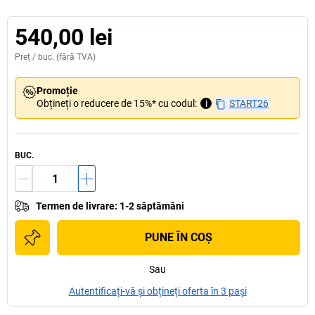
540,00 lei
Preț /
buc.
(fără TVA)
Promoție
Obțineți o reducere de 15%* cu codul:
i
START26
BUC.
Termen de livrare
:
1-2 săptămâni
PUNE ÎN COŞ
Sau
Autentificați-vă și obțineți oferta în 3 pași