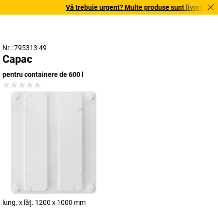
Vă trebuie urgent? Multe produse sunt livrate în ter
Nr.: 795313 49
Capac
pentru containere de 600 l
lung. x lăț. 1200 x 1000 mm