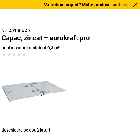
Vă trebuie urgent? Multe produse sunt livrate în t
Nr.: 491004 49
Capac, zincat – eurokraft pro
pentru volum recipient 0,3 m³
deschidere pe două laturi