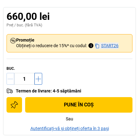
660,00 lei
Preț /
buc.
(fără TVA)
Promoție
Obțineți o reducere de 15%* cu codul:
i
START26
BUC.
Termen de livrare
:
4-5 săptămâni
PUNE ÎN COŞ
Sau
Autentificați-vă și obțineți oferta în 3 pași