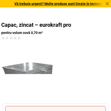
Vă trebuie urgent? Multe produse sunt livrate în termen de o săp
Capac, zincat – eurokraft pro
pentru volum cuvă 0,70 m³