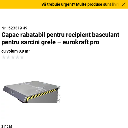
Vă trebuie urgent? Multe produse sunt livrate în t
Nr.: 523319 49
Capac rabatabil pentru recipient basculant
pentru sarcini grele – eurokraft pro
cu volum 0,9 m³
zincat