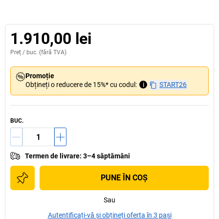
1.910,00 lei
Preț /
buc.
(fără TVA)
Promoție
Obțineți o reducere de 15%* cu codul:
i
START26
BUC.
Termen de livrare
:
3–4 săptămâni
PUNE ÎN COŞ
Sau
Autentificați-vă și obțineți oferta în 3 pași