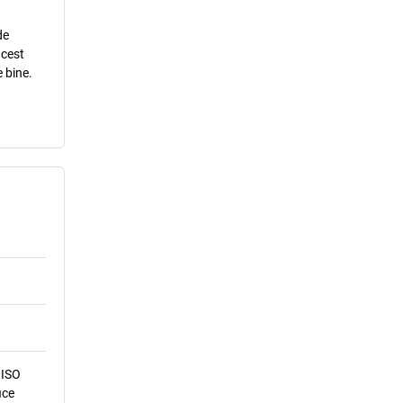
de
acest
 bine.
 ISO
ice