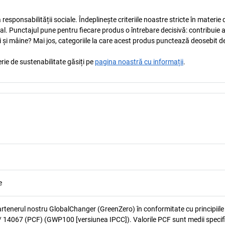
esponsabilității sociale. Îndeplinește criteriile noastre stricte în materie 
ocial. Punctajul pune pentru fiecare produs o întrebare decisivă: contribuie 
i și mâine? Mai jos, categoriile la care acest produs punctează deosebit de
rie de sustenabilitate găsiți pe
pagina noastră cu informații
.
e
artenerul nostru GlobalChanger (GreenZero) în conformitate cu principiile
 14067 (PCF) (GWP100 [versiunea IPCC]). Valorile PCF sunt medii specif