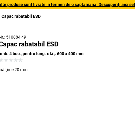
lte produse sunt livrate în termen de o săptămână. Descoperiți aici sele
Capac rabatabil ESD
Nr.: 510884 49
Capac rabatabil ESD
amb. 4 buc., pentru lung. x lăț. 600 x 400 mm
înălțime 20 mm