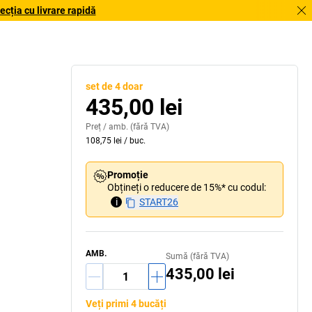
cția cu livrare rapidă
set de 4 doar
435,00 lei
Preț /
amb.
(fără TVA)
108,75 lei
/
buc.
Promoție
Obțineți o reducere de 15%* cu codul:
i
START26
AMB.
Sumă (fără TVA)
435,00 lei
Veți primi 4 bucăți