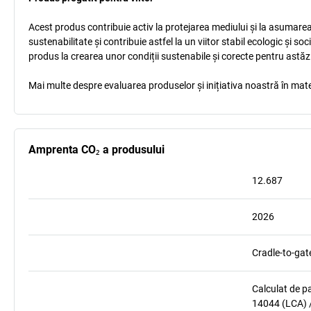
Acest produs contribuie activ la protejarea mediului și la asumarea r
sustenabilitate și contribuie astfel la un viitor stabil ecologic și s
produs la crearea unor condiții sustenabile și corecte pentru astăz
Mai multe despre evaluarea produselor și inițiativa noastră în mate
Amprenta CO₂ a produsului
12.687
2026
Cradle-to-gat
Calculat de p
14044 (LCA) /