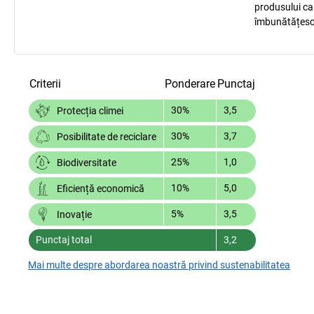
produsului car
îmbunătățesc
Criterii
Ponderare
Punctaj
30%
3,5
Protecția climei
30%
3,7
Posibilitate de reciclare
25%
1,0
Biodiversitate
10%
5,0
Eficiență economică
5%
3,5
Inovație
Punctaj total
3,2
Mai multe despre abordarea noastră privind sustenabilitatea