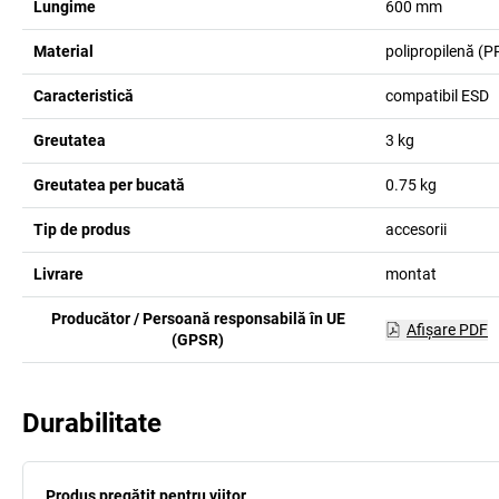
Lungime
600
mm
Material
polipropilenă (P
Caracteristică
compatibil ESD
Greutatea
3
kg
Greutatea per bucată
0.75
kg
Tip de produs
accesorii
Livrare
montat
Producător / Persoană responsabilă în UE
Afişare PDF
(GPSR)
Durabilitate
Produs pregătit pentru viitor