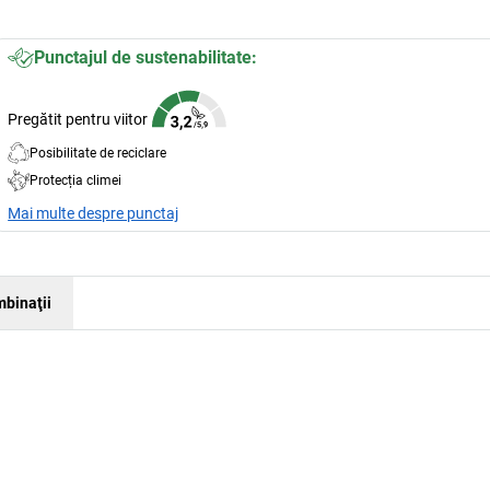
Punctajul de sustenabilitate:
Pregătit pentru viitor
Posibilitate de reciclare
Protecția climei
Mai multe despre punctaj
binaţii