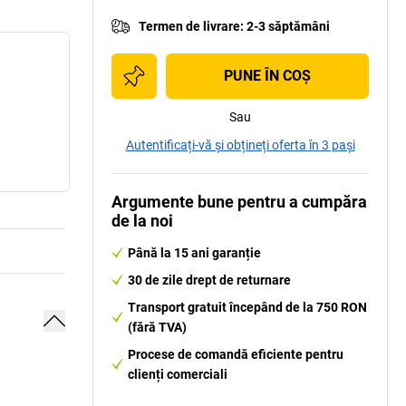
Termen de livrare
:
2-3 săptămâni
PUNE ÎN COŞ
Sau
Autentificați-vă și obțineți oferta în 3 pași
Argumente bune pentru a cumpăra
de la noi
Până la 15 ani garanție
30 de zile drept de returnare
Transport gratuit începând de la 750 RON
(fără TVA)
Procese de comandă eficiente pentru
clienți comerciali