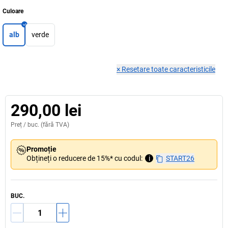
Culoare
alb
verde
×
Resetare toate caracteristicile
290,00 lei
Preț /
buc.
(fără TVA)
Promoție
Obțineți o reducere de 15%* cu codul:
i
START26
BUC.