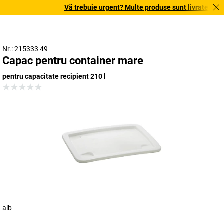
Vă trebuie urgent? Multe produse sunt livrate în term
Nr.: 215333 49
Capac pentru container mare
pentru capacitate recipient 210 l
alb