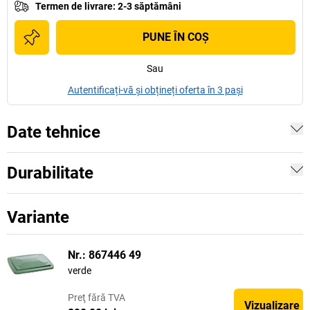
Termen de livrare
:
2-3 săptămâni
PUNE ÎN COŞ
Sau
Autentificați-vă și obțineți oferta în 3 pași
Date tehnice
Durabilitate
Variante
Nr.: 867446 49
verde
Preţ
fără TVA
Vizualizare