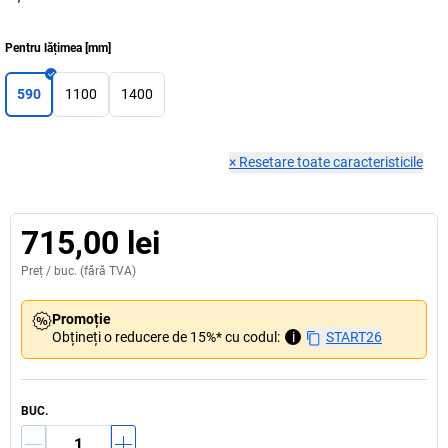
Pentru lățimea
[
mm
]
590
1100
1400
×
Resetare toate caracteristicile
715,00 lei
Preț /
buc.
(fără TVA)
Promoție
Obțineți o reducere de 15%* cu codul:
i
START26
BUC.