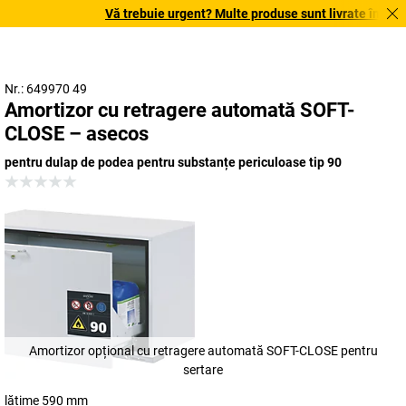
Vă trebuie urgent? Multe produse sunt livrate în termen
Nr.: 649970 49
Amortizor cu retragere automată SOFT-
CLOSE – asecos
pentru dulap de podea pentru substanțe periculoase tip 90
Amortizor opțional cu retragere automată SOFT-CLOSE pentru
sertare
lățime 590 mm