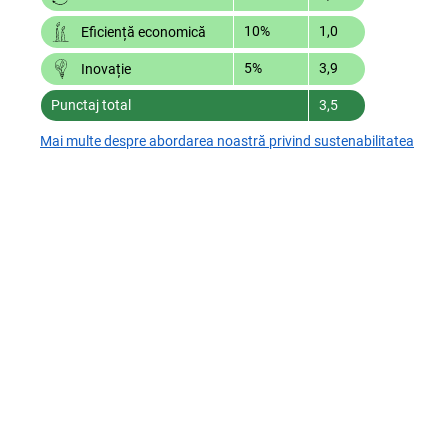
10%
1,0
Eficiență economică
5%
3,9
Inovație
Punctaj total
3,5
Mai multe despre abordarea noastră privind sustenabilitatea