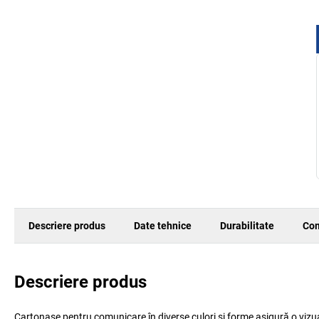
Descriere produs
Date tehnice
Durabilitate
Com
Descriere produs
Cartonașe pentru comunicare în diverse culori și forme asigură o vizuali