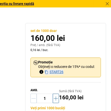
cția cu livrare rapidă
set de 1000 doar
160,00 lei
Preț /
amb.
(fără TVA)
0,16 lei
/
buc.
Promoție
Obțineți o reducere de 15%* cu codul:
i
START26
AMB.
Sumă (fără TVA)
160,00 lei
Veți primi 1000 bucăți