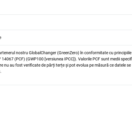
e
artenerul nostru GlobalChanger (GreenZero) în conformitate cu principiile
 14067 (PCF) (GWP100 [versiunea IPCC]). Valorile PCF sunt medii specif
e nu au fost verificate de părți terțe și pot evolua pe măsură ce datele se
.