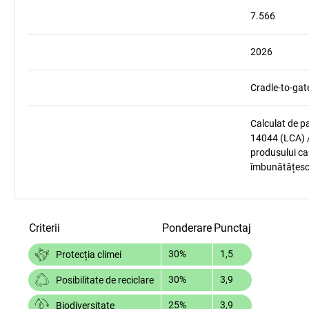
7.566
2026
Cradle-to-gat
Calculat de p
14044 (LCA) /
produsului car
îmbunătățesc
Criterii
Ponderare
Punctaj
30%
1,5
Protecția climei
30%
3,9
Posibilitate de reciclare
25%
3,9
Biodiversitate