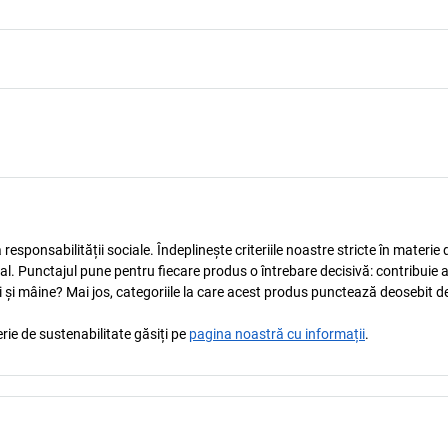
esponsabilității sociale. Îndeplinește criteriile noastre stricte în materie 
ocial. Punctajul pune pentru fiecare produs o întrebare decisivă: contribuie 
i și mâine? Mai jos, categoriile la care acest produs punctează deosebit de
rie de sustenabilitate găsiți pe
pagina noastră cu informații
.