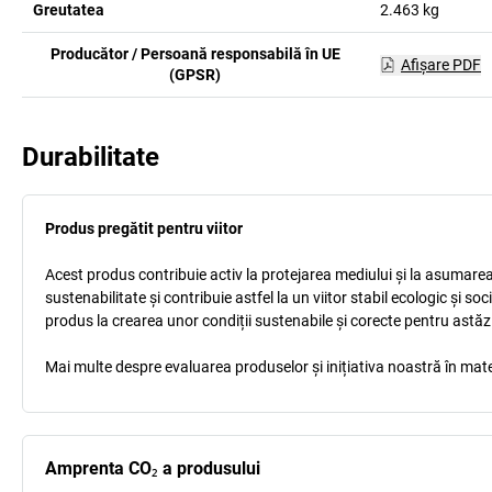
Greutatea
2.463
kg
Producător / Persoană responsabilă în UE
Afişare PDF
(GPSR)
Durabilitate
Produs pregătit pentru viitor
Acest produs contribuie activ la protejarea mediului și la asumarea r
sustenabilitate și contribuie astfel la un viitor stabil ecologic și s
produs la crearea unor condiții sustenabile și corecte pentru astăz
Mai multe despre evaluarea produselor și inițiativa noastră în mate
Amprenta CO₂ a produsului