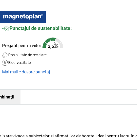
Punctajul de sustenabilitate:
Pregătit pentru viitor
Posibilitate de reciclare
Biodiversitate
Mai multe despre punctaj
binaţii
zare vivace a subiectelor și afirmațiilor elaborate. Ideal pentru lucrul în 