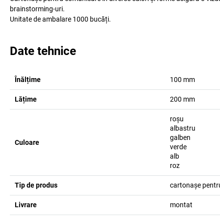
brainstorming-uri.
Unitate de ambalare 1000 bucăți.
Date tehnice
Înălțime
100
mm
Lățime
200
mm
roșu
albastru
galben
Culoare
verde
alb
roz
Tip de produs
cartonașe pentr
Livrare
montat