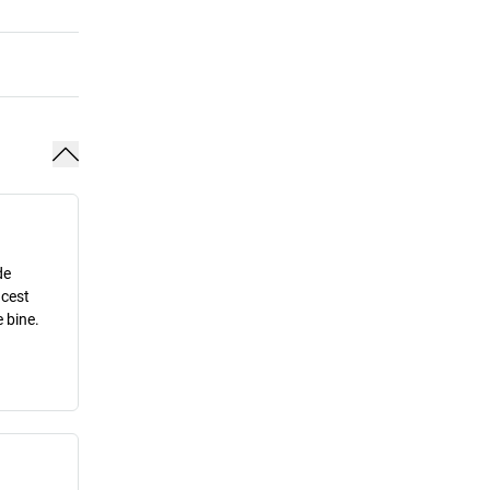
de
acest
 bine.