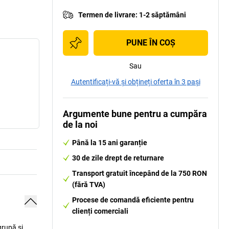
Termen de livrare
:
1-2 săptămâni
PUNE ÎN COŞ
Sau
Autentificați-vă și obțineți oferta în 3 pași
Argumente bune pentru a cumpăra
de la noi
Până la 15 ani garanție
30 de zile drept de returnare
Transport gratuit începând de la 750 RON
(fără TVA)
Procese de comandă eficiente pentru
clienți comerciali
grupă și