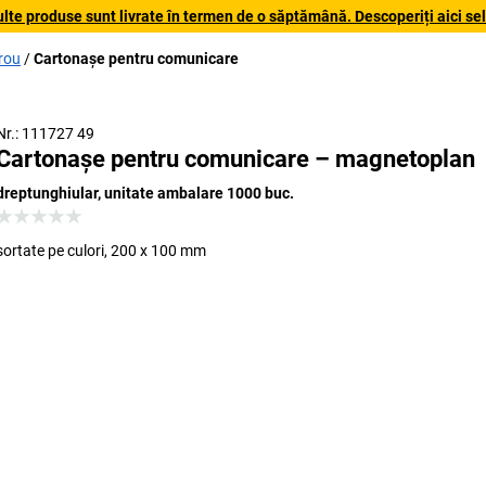
lte produse sunt livrate în termen de o săptămână. Descoperiți aici sele
irou
Cartonașe pentru comunicare
Nr.: 111727 49
Cartonașe pentru comunicare – magnetoplan
dreptunghiular, unitate ambalare 1000 buc.
sortate pe culori, 200 x 100 mm