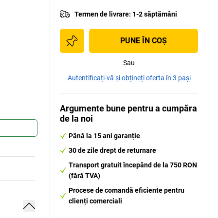
Termen de livrare
:
1-2 săptămâni
PUNE ÎN COŞ
Sau
Autentificați-vă și obțineți oferta în 3 pași
Argumente bune pentru a cumpăra
de la noi
Până la 15 ani garanție
30 de zile drept de returnare
Transport gratuit începând de la 750 RON
(fără TVA)
Procese de comandă eficiente pentru
clienți comerciali