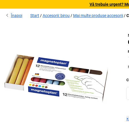
Vă trebuie urgent? Mu
Înapoi
Start
Accesorii: birou
Mai multe produse accesorii
C
C