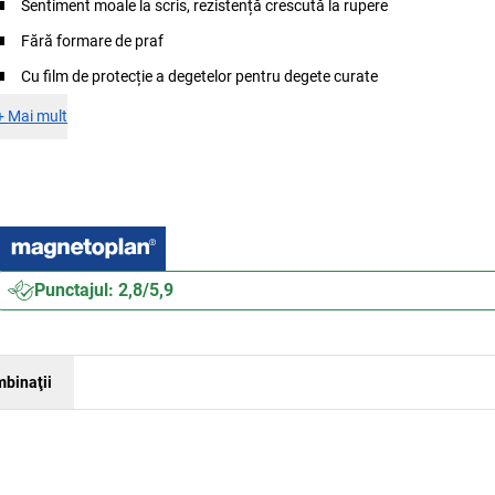
Sentiment moale la scris, rezistență crescută la rupere
Fără formare de praf
Cu film de protecție a degetelor pentru degete curate
+
Mai mult
Punctajul: 2,8/5,9
binaţii