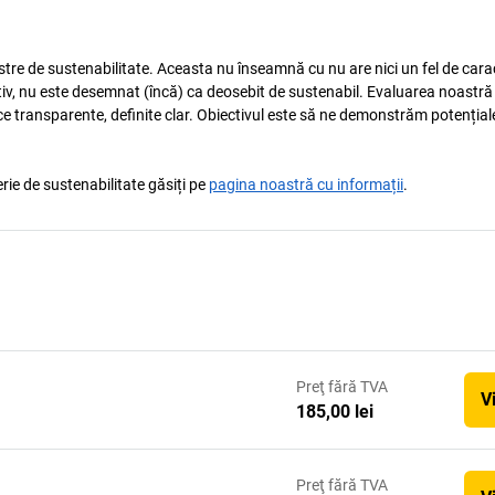
astre de sustenabilitate. Aceasta nu înseamnă cu nu are nici un fel de carac
tiv, nu este desemnat (încă) ca deosebit de sustenabil. Evaluarea noastră
ice transparente, definite clar. Obiectivul este să ne demonstrăm potențial
rie de sustenabilitate găsiți pe
pagina noastră cu informații
.
Preţ
fără TVA
V
185,00 lei
Preţ
fără TVA