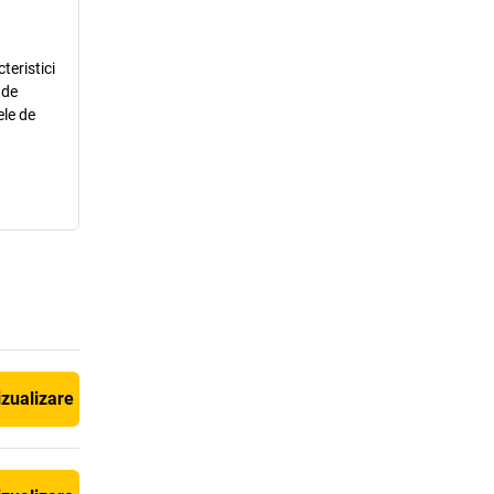
teristici
 de
ele de
izualizare