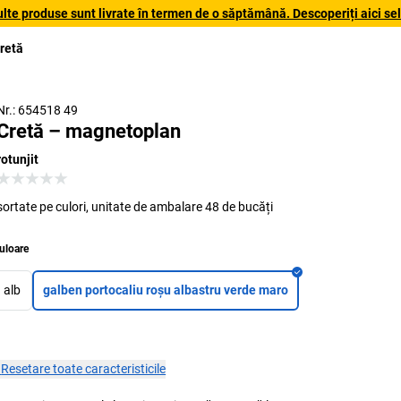
lte produse sunt livrate în termen de o săptămână. Descoperiți aici sele
retă
Nr.: 654518 49
Cretă – magnetoplan
rotunjit
sortate pe culori, unitate de ambalare 48 de bucăți
uloare
alb
galben portocaliu roșu albastru verde maro
×
Resetare toate caracteristicile