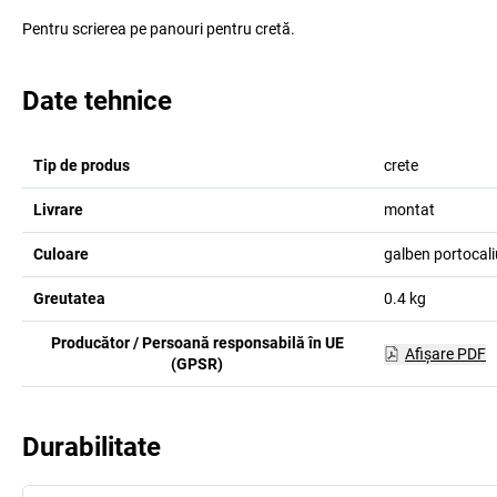
Pentru scrierea pe panouri pentru cretă.
Date tehnice
Tip de produs
crete
Livrare
montat
Culoare
galben portocali
Greutatea
0.4
kg
Producător / Persoană responsabilă în UE
Afişare PDF
(GPSR)
Durabilitate