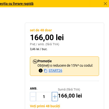
cția cu livrare rapidă
set de 48 doar
166,00 lei
Preț /
amb.
(fără TVA)
3,46 lei
/
buc.
Promoție
Obțineți o reducere de 15%* cu codul:
i
START26
AMB.
Sumă (fără TVA)
166,00 lei
Veți primi 48 bucăți