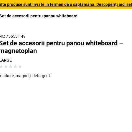
lte produse sunt livrate în termen de o săptămână. Descoperiți aici sele
Set de accesorii pentru panou whiteboard
Nr.: 756531 49
Set de accesorii pentru panou whiteboard –
magnetoplan
LARGE
markere, magneți, detergent