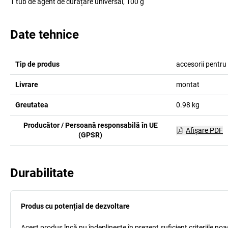
1 tub de agent de curățare universal, 100 g
Date tehnice
Tip de produs
accesorii pentr
Livrare
montat
Greutatea
0.98
kg
Producător / Persoană responsabilă în UE
Afişare PDF
(GPSR)
Durabilitate
Produs cu potențial de dezvoltare
Acest produs încă nu îndeplinește în prezent suficient criteriile no