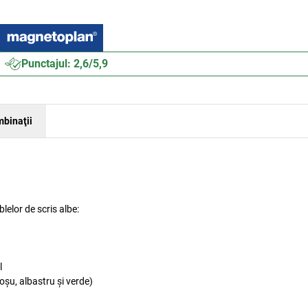
Punctajul: 2,6/5,9
binaţii
lelor de scris albe:
l
oșu, albastru și verde)