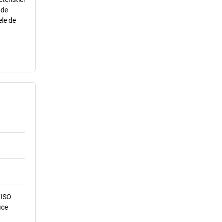
 de
ele de
 ISO
ice