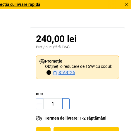
cția cu livrare rapidă
240,00 lei
Preț /
buc.
(fără TVA)
Promoție
Obțineți o reducere de 15%* cu codul:
i
START26
BUC.
Termen de livrare
:
1-2 săptămâni