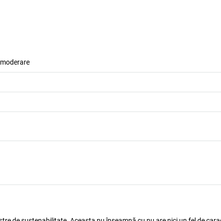
u moderare
astre de sustenabilitate. Aceasta nu înseamnă cu nu are nici un fel de carac