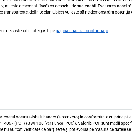
tiv, nu este desemnat (încă) ca deosebit de sustenabil. Evaluarea noastră
ice transparente, definite clar. Obiectivul este să ne demonstrăm potențial
rie de sustenabilitate găsiți pe
pagina noastră cu informații
.
e
artenerul nostru GlobalChanger (GreenZero) în conformitate cu principiile
 14067 (PCF) (GWP100 [versiunea IPCC]). Valorile PCF sunt medii specif
e nu au fost verificate de părți terțe și pot evolua pe măsură ce datele se