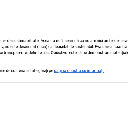
astre de sustenabilitate. Aceasta nu înseamnă cu nu are nici un fel de carac
tiv, nu este desemnat (încă) ca deosebit de sustenabil. Evaluarea noastră
ice transparente, definite clar. Obiectivul este să ne demonstrăm potențial
rie de sustenabilitate găsiți pe
pagina noastră cu informații
.