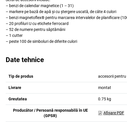
– benzi de calendar magnetice (1 – 31)
– markere pe bază de apă și cu ștergere uscată, de câte 4 culori
– benzi magnetoflex® pentru marcarea intervalelor de planificare (100
– 20 profiluri U cu etichete ferrocard
– 52 de numere pentru săptămâni
– 1 cutter
– peste 100 de simboluri de diferite culori
Date tehnice
Tip de produs
accesorii pentr
Livrare
montat
Greutatea
0.75
kg
Producător / Persoană responsabilă în UE
Afişare PDF
(GPSR)