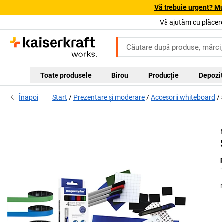
Vă trebuie urgent? Mu
Vă ajutăm cu plăcere
Toate produsele
Birou
Producție
Depozi
Înapoi
Start
Prezentare și moderare
Accesorii whiteboard