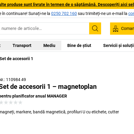
lte produse sunt livrate în termen de o săptămână. Descoperiți aici sele
 în continuare! Sunați-ne la
0250 702 160
sau trimiteți-ne un e-mail la
co
Coman
Căutare
t
Transport
Mediu
Bine de știut
Servicii și soluț
Set de accesorii 1
Nr.: 110984 49
Set de accesorii 1 – magnetoplan
pentru planificator anual MANAGER
magneți, markere, bandă magnetică, profiluri U cu etichete, cutter