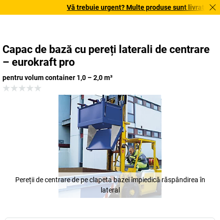
Vă trebuie urgent? Multe produse sunt livrate în te
Capac de bază cu pereți laterali de centrare
– eurokraft pro
pentru volum container 1,0 – 2,0 m³
Pereții de centrare de pe clapeta bazei împiedică răspândirea în
lateral