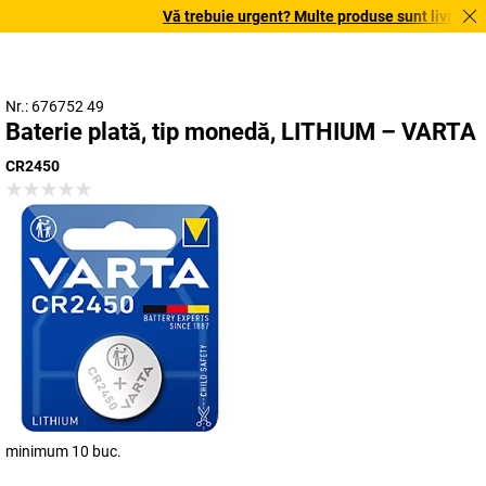
Vă trebuie urgent? Multe produse sunt livrate în 
Nr.: 676752 49
Baterie plată, tip monedă, LITHIUM – VARTA
CR2450
minimum 10 buc.