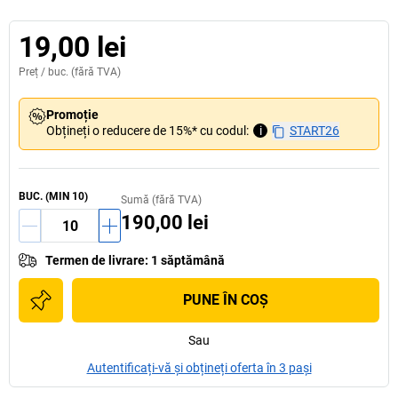
19,00 lei
Preț /
buc.
(fără TVA)
Promoție
Obțineți o reducere de 15%* cu codul:
i
START26
BUC.
(MIN
10
)
Sumă (fără TVA)
190,00 lei
Termen de livrare
:
1 săptămână
PUNE ÎN COŞ
Sau
Autentificați-vă și obțineți oferta în 3 pași