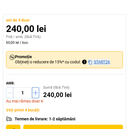
set de 4 doar
240,00 lei
Preț /
amb.
(fără TVA)
60,00 lei
/
buc.
Promoție
Obțineți o reducere de 15%* cu codul:
i
START26
AMB.
Sumă (fără TVA)
240,00 lei
Au mai rămas doar 6
Veți primi 4 bucăți
Termen de livrare
:
1-2 săptămâni