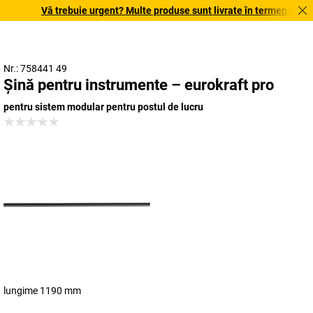
Vă trebuie urgent? Multe produse sunt livrate în termen de o săp
Nr.: 758441 49
Șină pentru instrumente – eurokraft pro
pentru sistem modular pentru postul de lucru
lungime 1190 mm