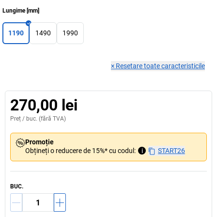
Lungime
[
mm
]
1190
1490
1990
×
Resetare toate caracteristicile
270,00 lei
Preț /
buc.
(fără TVA)
Promoție
Obțineți o reducere de 15%* cu codul:
i
START26
BUC.