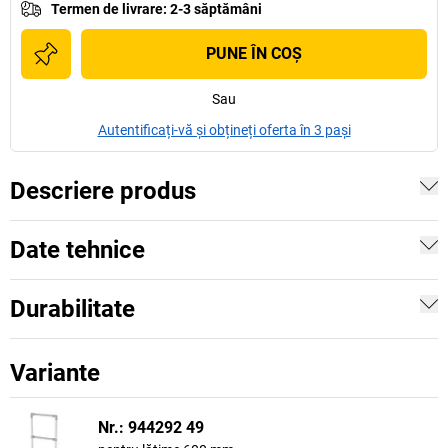
Termen de livrare
:
2-3 săptămâni
PUNE ÎN COŞ
Sau
Autentificați-vă și obțineți oferta în 3 pași
Descriere produs
Date tehnice
Durabilitate
Variante
Nr.: 944292 49