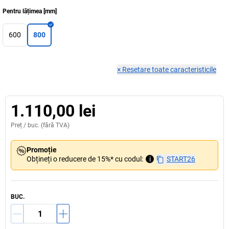
Pentru lățimea
[
mm
]
600
800
×
Resetare toate caracteristicile
1.110,00 lei
Preț /
buc.
(fără TVA)
Promoție
Obțineți o reducere de 15%* cu codul:
i
START26
BUC.