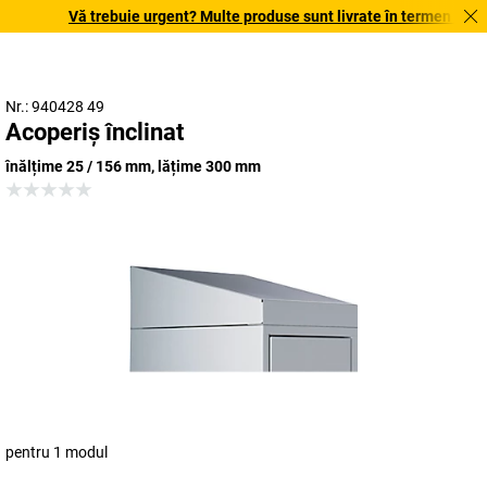
Vă trebuie urgent? Multe produse sunt livrate în termen de o săp
Nr.: 940428 49
Acoperiș înclinat
înălțime 25 / 156 mm, lățime 300 mm
pentru 1 modul