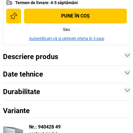
Termen de livrare
:
4-5 săptămâni
PUNE ÎN COŞ
Sau
Autentificați-vă și obțineți oferta în 3 pași
Descriere produs
Date tehnice
Durabilitate
Variante
Nr.: 940428 49