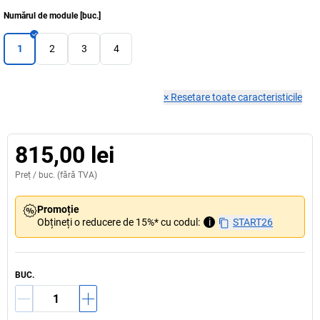
Numărul de module
[
buc.
]
1
2
3
4
×
Resetare toate caracteristicile
815,00 lei
Preț /
buc.
(fără TVA)
Promoție
Obțineți o reducere de 15%* cu codul:
i
START26
BUC.