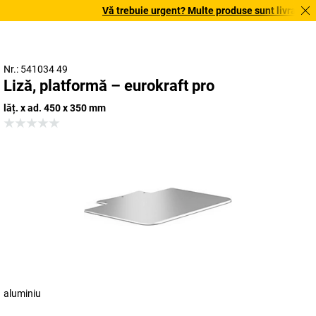
Vă trebuie urgent? Multe produse sunt livrate în t
Nr.: 541034 49
Liză, platformă – eurokraft pro
lăț. x ad. 450 x 350 mm
aluminiu