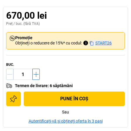
670,00 lei
Preț /
buc.
(fără TVA)
Promoție
Obțineți o reducere de 15%* cu codul:
i
START26
BUC.
Termen de livrare
:
6 săptămâni
PUNE ÎN COŞ
Sau
Autentificați-vă și obțineți oferta în 3 pași