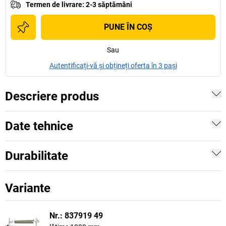
Termen de livrare
:
2-3 săptămâni
PUNE ÎN COŞ
Sau
Autentificați-vă și obțineți oferta în 3 pași
Descriere produs
Date tehnice
Durabilitate
Variante
Nr.: 837919 49