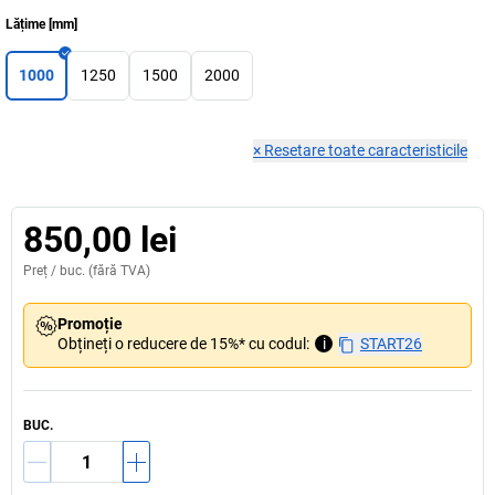
Lățime
[
mm
]
1000
1250
1500
2000
×
Resetare toate caracteristicile
850,00 lei
Preț /
buc.
(fără TVA)
Promoție
Obțineți o reducere de 15%* cu codul:
i
START26
BUC.