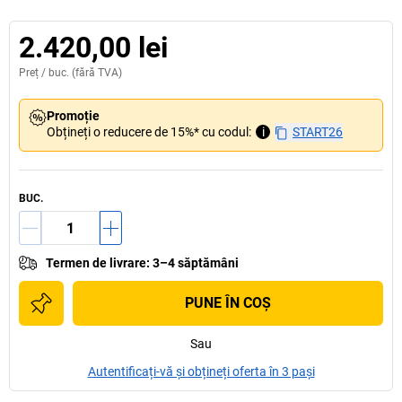
2.420,00 lei
Preț /
buc.
(fără TVA)
Promoție
Obțineți o reducere de 15%* cu codul:
i
START26
BUC.
Termen de livrare
:
3–4 săptămâni
PUNE ÎN COŞ
Sau
Autentificați-vă și obțineți oferta în 3 pași