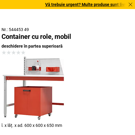
Vă trebuie urgent? Multe produse sunt livrate în 
Nr.: 544453 49
Container cu role, mobil
deschidere în partea superioară
î. x lăț. x ad. 600 x 600 x 650 mm