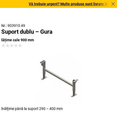
Vă trebuie urgent? Multe produse sunt livrate în termen 
Nr.: 903910 49
Suport dublu – Gura
lățime cale 900 mm
înălțime până la suport 290 – 400 mm