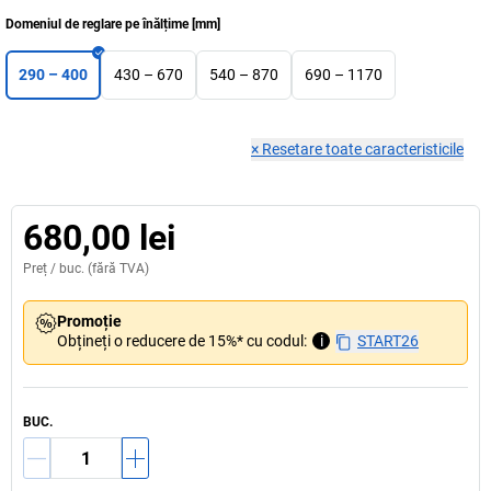
Domeniul de reglare pe înălțime
[
mm
]
290 – 400
430 – 670
540 – 870
690 – 1170
×
Resetare toate caracteristicile
680,00 lei
Preț /
buc.
(fără TVA)
Promoție
Obțineți o reducere de 15%* cu codul:
i
START26
BUC.