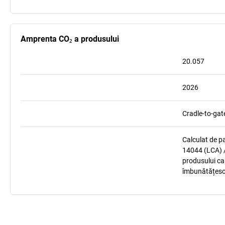
Amprenta CO₂ a produsului
20.057
2026
Cradle-to-gat
Calculat de p
14044 (LCA) /
produsului car
îmbunătățesc