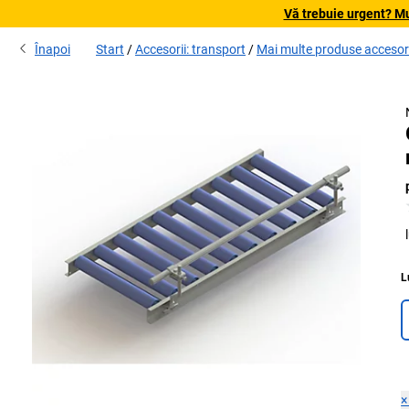
Vă trebuie urgent? Mu
Înapoi
Start
Accesorii: transport
Mai multe produse accesori
L