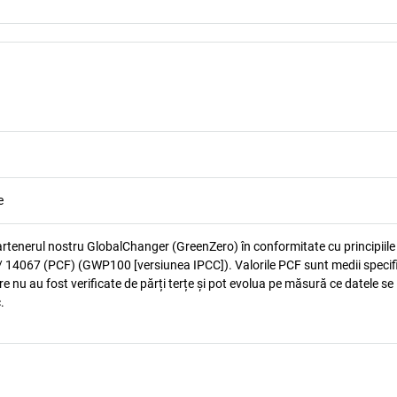
e
artenerul nostru GlobalChanger (GreenZero) în conformitate cu principiile
 14067 (PCF) (GWP100 [versiunea IPCC]). Valorile PCF sunt medii specif
e nu au fost verificate de părți terțe și pot evolua pe măsură ce datele se
.