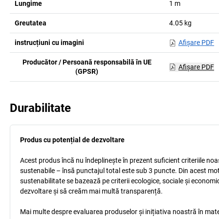
Lungime
1
m
Greutatea
4.05
kg
instrucțiuni cu imagini
Afişare PDF
Producător / Persoană responsabilă în UE
Afişare PDF
(GPSR)
Durabilitate
Produs cu potențial de dezvoltare
Acest produs încă nu îndeplinește în prezent suficient criteriile no
sustenabile – însă punctajul total este sub 3 puncte. Din acest mo
sustenabilitate se bazează pe criterii ecologice, sociale și econom
dezvoltare și să creăm mai multă transparență.
Mai multe despre evaluarea produselor și inițiativa noastră în mate