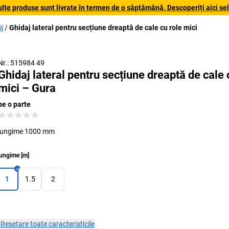
lte produse sunt livrate în termen de o săptămână. Descoperiți aici sele
i
Ghidaj lateral pentru secțiune dreaptă de cale cu role mici
Nr.: 515984 49
Ghidaj lateral pentru secțiune dreaptă de cale 
mici – Gura
pe o parte
lungime 1000 mm
ungime
[
m
]
1
1.5
2
×
Resetare toate caracteristicile