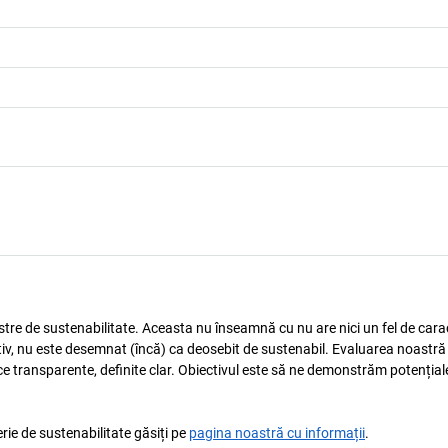
astre de sustenabilitate. Aceasta nu înseamnă cu nu are nici un fel de carac
tiv, nu este desemnat (încă) ca deosebit de sustenabil. Evaluarea noastră
ice transparente, definite clar. Obiectivul este să ne demonstrăm potențial
rie de sustenabilitate găsiți pe
pagina noastră cu informații
.