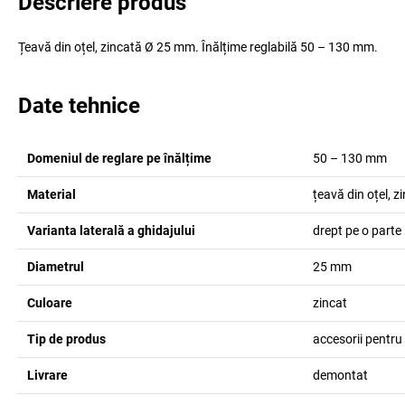
Descriere produs
Țeavă din oțel, zincată Ø 25 mm. Înălțime reglabilă 50 – 130 mm.
Date tehnice
Domeniul de reglare pe înălțime
50 – 130
mm
Material
țeavă din oțel, z
Varianta laterală a ghidajului
drept pe o parte
Diametrul
25
mm
Culoare
zincat
Tip de produs
accesorii pentru
Livrare
demontat