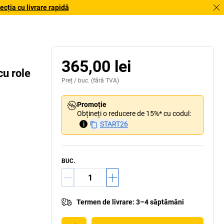
cția cu livrare rapidă
365,00 lei
cu role
Preț /
buc.
(fără TVA)
Promoție
Obțineți o reducere de 15%* cu codul:
i
START26
BUC.
Termen de livrare
:
3–4 săptămâni