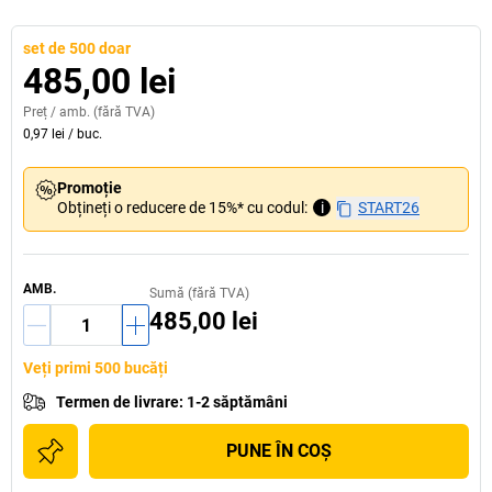
set de 500 doar
485,00 lei
Preț /
amb.
(fără TVA)
0,97 lei
/
buc.
Promoție
Obțineți o reducere de 15%* cu codul:
i
START26
AMB.
Sumă (fără TVA)
485,00 lei
Veți primi 500 bucăți
Termen de livrare
:
1-2 săptămâni
PUNE ÎN COŞ