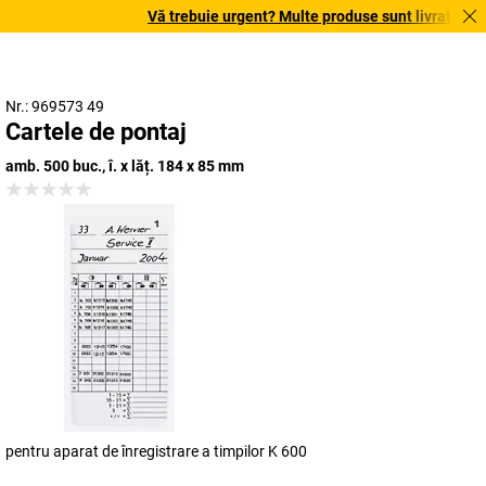
Vă trebuie urgent? Multe produse sunt livrate în ter
Nr.: 969573 49
Cartele de pontaj
amb. 500 buc., î. x lăț. 184 x 85 mm
pentru aparat de înregistrare a timpilor K 600