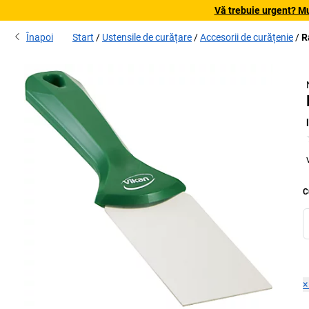
Vă trebuie urgent? Mu
Înapoi
Start
Ustensile de curățare
Accesorii de curățenie
R
C