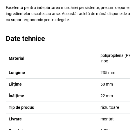
Excelentă pentru îndepărtarea murdăriei persistente, precum depuneri li
ingredientelor uscate sau arse. Această racletă de mână dispune de o la
cu suport ergonomic pentru degete.
Date tehnice
polipropilenă (P
Material
inox
Lungime
235
mm
Lățime
50
mm
Înălțime
22
mm
Tip de produs
răzuitoare
Livrare
montat