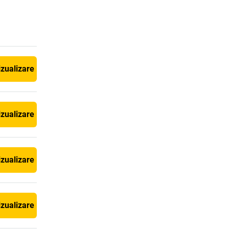
izualizare
izualizare
izualizare
izualizare