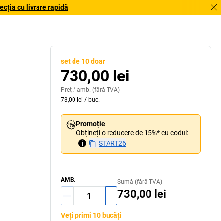
cția cu livrare rapidă
set de 10 doar
730,00 lei
Preț /
amb.
(fără TVA)
73,00 lei
/
buc.
Promoție
Obțineți o reducere de 15%* cu codul:
i
START26
AMB.
Sumă (fără TVA)
730,00 lei
Veți primi 10 bucăți