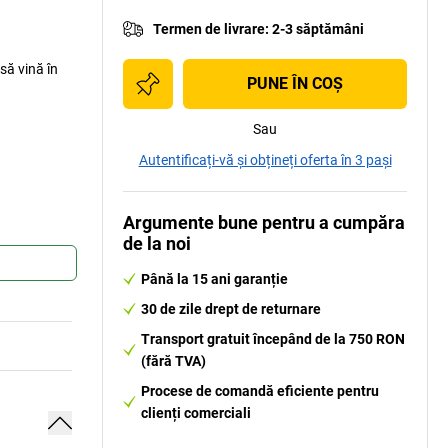
Termen de livrare
:
2-3 săptămâni
să vină în
PUNE ÎN COŞ
Sau
Autentificați-vă și obțineți oferta în 3 pași
Argumente bune pentru a cumpăra
de la noi
Până la 15 ani garanție
30 de zile drept de returnare
Transport gratuit începând de la 750 RON
(fără TVA)
Procese de comandă eficiente pentru
clienți comerciali