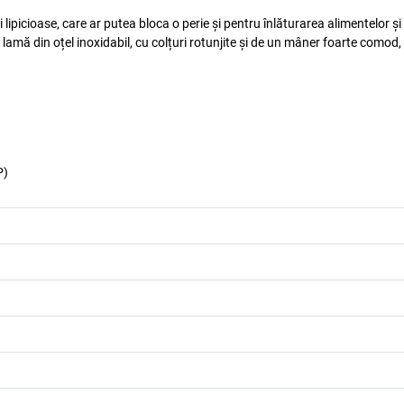
picioase, care ar putea bloca o perie și pentru înlăturarea alimentelor și
mă din oțel inoxidabil, cu colțuri rotunjite și de un mâner foarte comod, f
P)