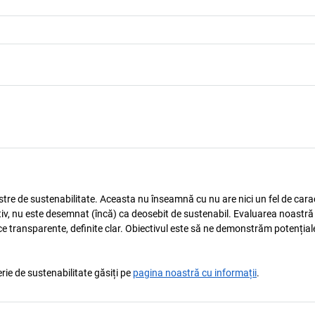
astre de sustenabilitate. Aceasta nu înseamnă cu nu are nici un fel de carac
tiv, nu este desemnat (încă) ca deosebit de sustenabil. Evaluarea noastră
ice transparente, definite clar. Obiectivul este să ne demonstrăm potențial
rie de sustenabilitate găsiți pe
pagina noastră cu informații
.