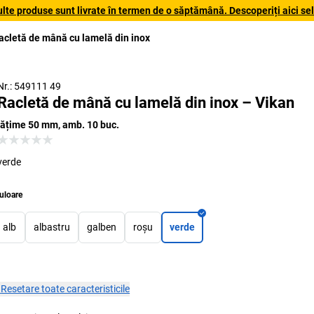
lte produse sunt livrate în termen de o săptămână. Descoperiți aici sele
acletă de mână cu lamelă din inox
Nr.: 549111 49
Racletă de mână cu lamelă din inox – Vikan
lățime 50 mm, amb. 10 buc.
verde
uloare
alb
albastru
galben
roșu
verde
×
Resetare toate caracteristicile