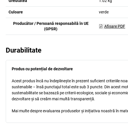
Greutatea
1.02
kg
Culoare
verde
Producător / Persoană responsabilă în UE
Afişare PDF
(GPSR)
Durabilitate
Produs cu potențial de dezvoltare
Acest produs încă nu îndeplinește în prezent suficient criteriile no
sustenabile – însă punctajul total este sub 3 puncte. Din acest mo
sustenabilitate se bazează pe criterii ecologice, sociale și econom
dezvoltare și să creăm mai multă transparență.
Mai multe despre evaluarea produselor și inițiativa noastră în mate