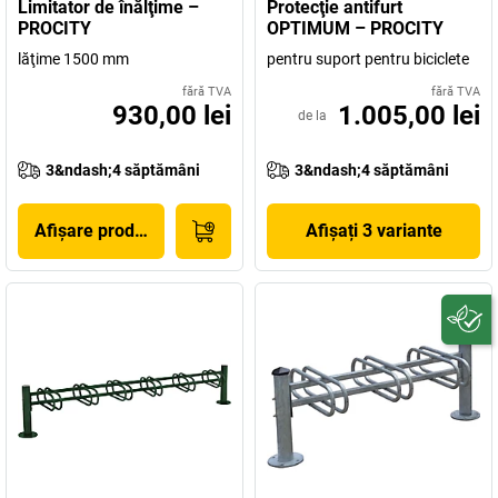
Limitator de înălţime –
Protecţie antifurt
PROCITY
OPTIMUM – PROCITY
lăţime 1500 mm
pentru suport pentru biciclete
fără TVA
fără TVA
930,00 lei
1.005,00 lei
de la
3&ndash;4 săptămâni
3&ndash;4 săptămâni
Afișare produs
Afișați 3 variante