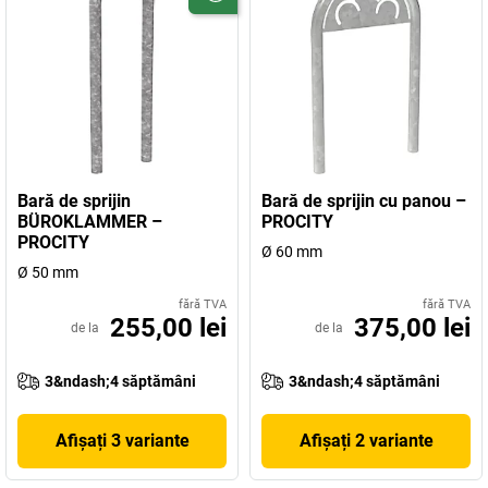
Bară de sprijin
Bară de sprijin cu panou –
BÜROKLAMMER –
PROCITY
PROCITY
Ø 60 mm
Ø 50 mm
fără TVA
fără TVA
255,00 lei
375,00 lei
de la
de la
3&ndash;4 săptămâni
3&ndash;4 săptămâni
Afișați 3 variante
Afișați 2 variante