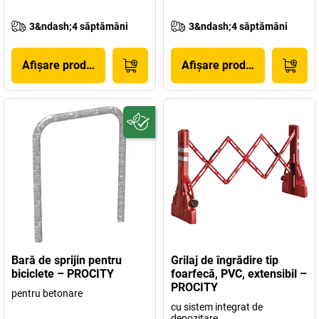
3&ndash;4 săptămâni
3&ndash;4 săptămâni
Afișare produs
Afișare produs
Bară de sprijin pentru
Grilaj de îngrădire tip
biciclete – PROCITY
foarfecă, PVC, extensibil –
PROCITY
pentru betonare
cu sistem integrat de
depozitare