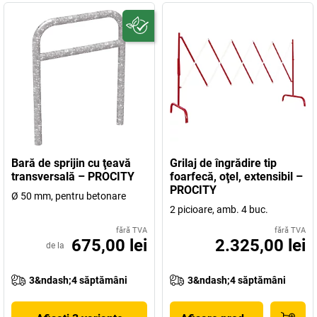
Bară de sprijin cu ţeavă
Grilaj de îngrădire tip
transversală – PROCITY
foarfecă, oţel, extensibil –
PROCITY
Ø 50 mm, pentru betonare
2 picioare, amb. 4 buc.
fără TVA
fără TVA
675,00 lei
2.325,00 lei
de la
3&ndash;4 săptămâni
3&ndash;4 săptămâni