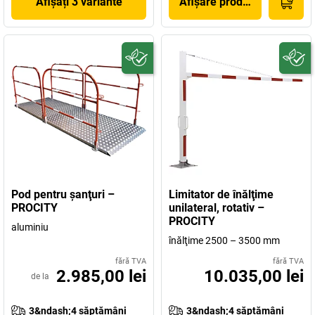
Afișați 3 variante
Afișare produs
Pod pentru şanţuri –
Limitator de înălţime
PROCITY
unilateral, rotativ –
PROCITY
aluminiu
înălţime 2500 – 3500 mm
fără TVA
fără TVA
2.985,00 lei
10.035,00 lei
de la
3&ndash;4 săptămâni
3&ndash;4 săptămâni