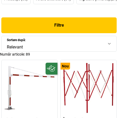
Produsele PROCITY® sunt extrem de durabile
și au o
calitate
foarte ridicată
– datorită
materialelor superioare, realizării și
producției riguroase
.
Filtre
Înfrumusețați-vă și dumneavoastră, împreună cu PROCITY®,
spațiile exterioare, zonele publice și orașele
– în mod practic,
funcțional și estetic. Descoperiți produsele acum!
Sortare după:
Relevant
Număr articole:
89
Nou