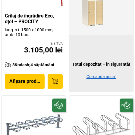
Grilaj de îngrădire Eco,
oţel – PROCITY
lung. x î. 1500 x 1000 mm,
amb. 10 buc.
fără TVA
3.105,00 lei
Totul depozitat – în siguranță!
3&ndash;4 săptămâni
Comandă acum
Afișare produs