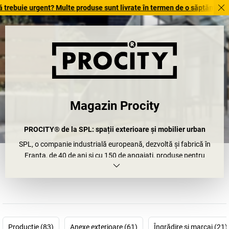
ie urgent? Multe produse sunt livrate în termen de o săptămână. Descoper
Magazin Procity
PROCITY® de la SPL: spații exterioare și mobilier urban
SPL, o companie industrială europeană, dezvoltă și fabrică în
Franța, de 40 de ani și cu 150 de angajați, produse pentru
protecție, confort și informare.
Marca PROCITY® este renumită pentru spații exterioare și
mobilier stradal
și în același timp este unul dintre liderii europeni
de pe piață din acest segment. Gama de produse include
adăposturi, bănci, coșuri de gunoi, suporturi pentru biciclete
și
multe altele.
Producţie (83)
Anexe exterioare (61)
Îngrădire şi marcaj (21)