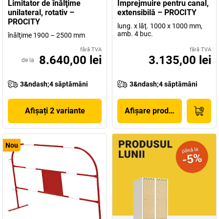
Limitator de înălţime
Împrejmuire pentru canal,
unilateral, rotativ –
extensibilă – PROCITY
PROCITY
lung. x lăţ. 1000 x 1000 mm,
amb. 4 buc.
înălţime 1900 – 2500 mm
fără TVA
fără TVA
8.640,00 lei
3.135,00 lei
de la
3&ndash;4 săptămâni
3&ndash;4 săptămâni
Afișați 2 variante
Afișare produs
Nou