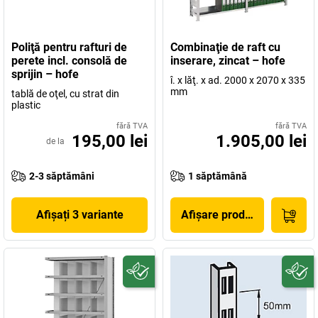
Poliţă pentru rafturi de
Combinaţie de raft cu
perete incl. consolă de
inserare, zincat – hofe
sprijin – hofe
î. x lăţ. x ad. 2000 x 2070 x 335
mm
tablă de oţel, cu strat din
plastic
fără TVA
fără TVA
195,00 lei
1.905,00 lei
de la
2-3 săptămâni
1 săptămână
Afișați 3 variante
Afișare produs