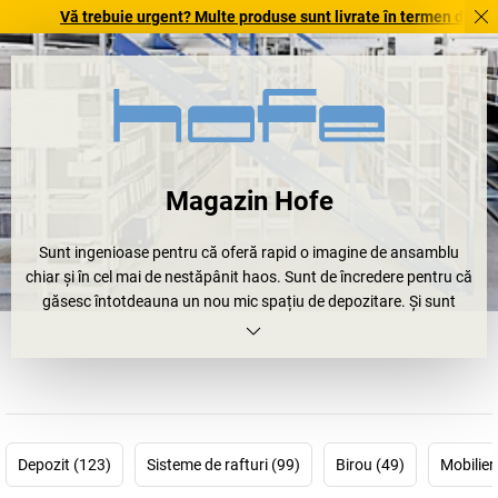
Vă trebuie urgent? Multe produse sunt livrate în termen de o săptămân
Magazin Hofe
Sunt ingenioase pentru că oferă rapid o imagine de ansamblu
chiar și în cel mai de nestăpânit haos. Sunt de încredere pentru că
găsesc întotdeauna un nou mic spațiu de depozitare. Și sunt
ordonate, stabile și durabile. Rafturile.
Mai precis,
rafturile Hofe
. Pentru arhiva, atelierul sau depozitul
dumneavoastră. Toate poartă marca de calitate RAL și semnul
GS. Iar în curând și „sarcinile” dumneavoastră: mari și mici, grele și
ușoare. Dacă nu vă ajunge un
raft Hofe
, nicio problemă, fiindcă
datorită inteligentului
sistem modular de rafturi
, le puteți extinde
Depozit (123)
Sisteme de rafturi (99)
Birou (49)
Mobilier
oricând spre dreapta sau stânga. Rezultatul este utilizarea optimă
a spațiului. Și distanțe scurte.