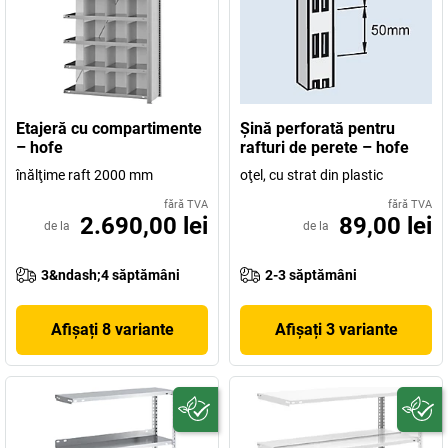
Etajeră cu compartimente
Şină perforată pentru
– hofe
rafturi de perete – hofe
înălţime raft 2000 mm
oţel, cu strat din plastic
fără TVA
fără TVA
2.690,00 lei
89,00 lei
de la
de la
3&ndash;4 săptămâni
2-3 săptămâni
Afișați 8 variante
Afișați 3 variante