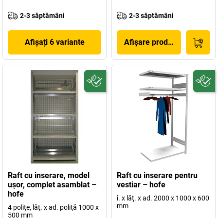
2-3 săptămâni
2-3 săptămâni
Afișați 6 variante
Afișare produs
Raft cu inserare, model
Raft cu inserare pentru
uşor, complet asamblat –
vestiar – hofe
hofe
î. x lăţ. x ad. 2000 x 1000 x 600
mm
4 poliţe, lăţ. x ad. poliţă 1000 x
500 mm