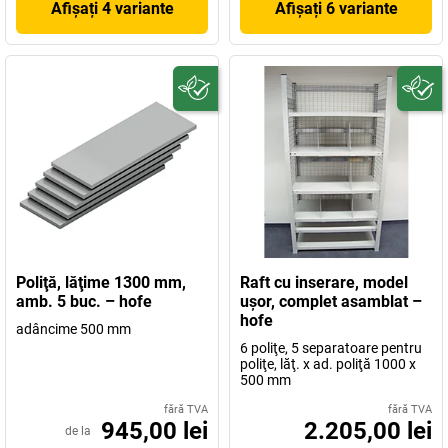
Afișați 4 variante
Afișați 6 variante
Poliţă, lăţime 1300 mm,
Raft cu inserare, model
amb. 5 buc. – hofe
uşor, complet asamblat –
hofe
adâncime 500 mm
6 poliţe, 5 separatoare pentru
poliţe, lăţ. x ad. poliţă 1000 x
500 mm
fără TVA
fără TVA
945,00 lei
2.205,00 lei
de la