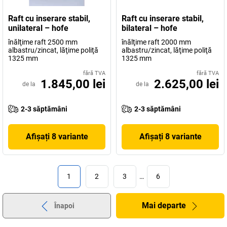
Raft cu inserare stabil,
Raft cu inserare stabil,
unilateral – hofe
bilateral – hofe
înălţime raft 2500 mm
înălţime raft 2000 mm
albastru/zincat, lăţime poliţă
albastru/zincat, lăţime poliţă
1325 mm
1325 mm
fără TVA
fără TVA
1.845,00 lei
2.625,00 lei
de la
de la
2-3 săptămâni
2-3 săptămâni
Afișați 8 variante
Afișați 8 variante
1
2
3
…
6
Mai departe
Înapoi