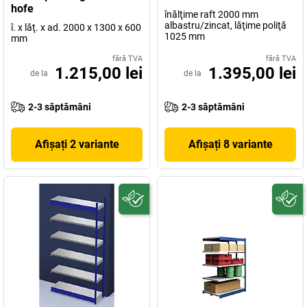
hofe
înălţime raft 2000 mm
albastru/zincat, lăţime poliţă
î. x lăţ. x ad. 2000 x 1300 x 600
1025 mm
mm
fără TVA
fără TVA
1.215,00 lei
1.395,00 lei
de la
de la
2-3 săptămâni
2-3 săptămâni
Afișați 2 variante
Afișați 8 variante