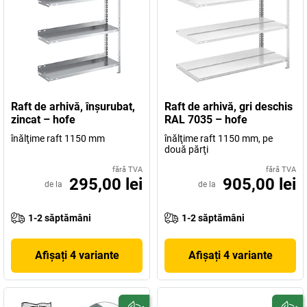
Raft de arhivă, înşurubat,
Raft de arhivă, gri deschis
zincat – hofe
RAL 7035 – hofe
înălţime raft 1150 mm
înălţime raft 1150 mm, pe
două părţi
fără TVA
fără TVA
295,00 lei
905,00 lei
de la
de la
1-2 săptămâni
1-2 săptămâni
Afișați 4 variante
Afișați 4 variante