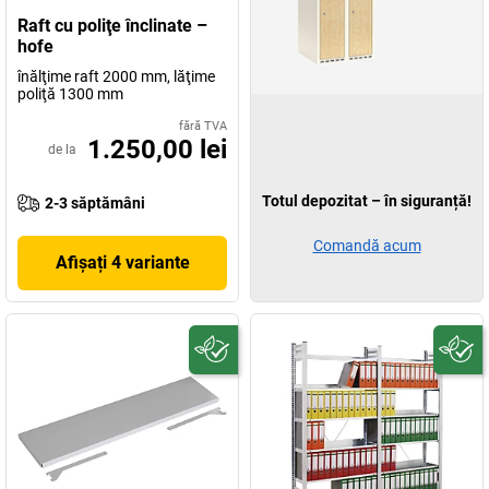
Raft cu poliţe înclinate –
hofe
înălţime raft 2000 mm, lăţime
poliţă 1300 mm
fără TVA
1.250,00 lei
de la
Totul depozitat – în siguranță!
2-3 săptămâni
Comandă acum
Afișați 4 variante