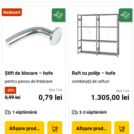
Reduceri
Ştift de blocare – hofe
Raft cu poliţe – hofe
pentru panou de îmbinare
combinaţii de rafturi
-
20
%
fără TVA
fără TVA
0,79 lei
1.305,00 lei
0,99 lei
1 săptămână
2-3 săptămâni
Afișare produs
Afișare produs