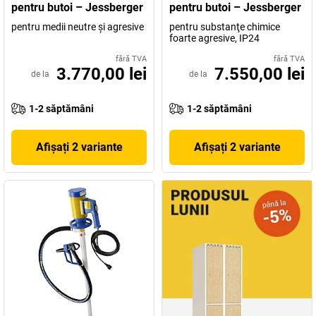
GmbH se numără peste 10.000 de companii doar în Germania, din
pentru butoi – Jessberger
pentru butoi – Jessberger
numeroase sectoare diferite (de exemplu, industria chimică,
pentru medii neutre şi agresive
pentru substanţe chimice
farmaceutică, alimentară, auto).
foarte agresive, IP24
fără TVA
fără TVA
În cele din urmă, angajații cu experiență nu oferă doar calitate la
3.770,00 lei
7.550,00 lei
de la
de la
cel mai înalt nivel, ci oferă întotdeauna – chiar și pentru cerințe
foarte exigente – soluții optime, cu fluxuri de lucru eficiente.
1-2 săptămâni
1-2 săptămâni
De ce pompă aveți nevoie în activitatea dumneavoastră
profesională zilnică? În gama noastră de la
kaiserkraft
veți găsi, în
Afișați 2 variante
Afișați 2 variante
orice caz, produsul Jessberger potrivit.