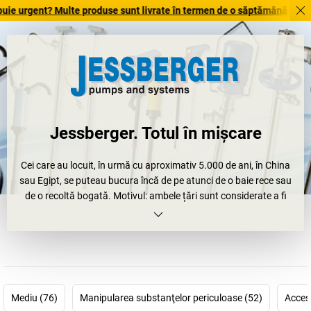
gent? Multe produse sunt livrate în termen de o săptămână. Descoperiți 
Jessberger. Totul în mișcare
Cei care au locuit, în urmă cu aproximativ 5.000 de ani, în China
sau Egipt, se puteau bucura încă de pe atunci de o baie rece sau
de o recoltă bogată. Motivul: ambele țări sunt considerate a fi
primele care au scos apa cu roți de apă și au pompat-o.
În prezent, se folosesc pompele solide, performante și de calitate
superioară, pentru transportul diferitelor lichide. Iar nimeni
altcineva nu se pricepe atât de bine la acest subiect ca Jessberger
GmbH, din Ottobrunn bei München. Fie pentru lichide, precum
Mediu (76)
Manipularea substanţelor periculoase (52)
Acceso
substanțe alcaline, acizi, uleiuri, combustibili, solvenți sau