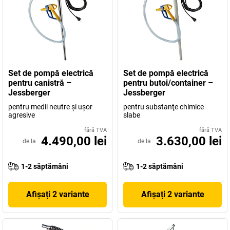
Set de pompă electrică
Set de pompă electrică
pentru canistră –
pentru butoi/container –
Jessberger
Jessberger
pentru medii neutre şi uşor
pentru substanţe chimice
agresive
slabe
fără TVA
fără TVA
4.490,00 lei
3.630,00 lei
de la
de la
1-2 săptămâni
1-2 săptămâni
Afișați 2 variante
Afișați 2 variante