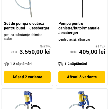
Set de pompă electrică
Pompă pentru
pentru butoi – Jessberger
canistre/butoi/manuale –
Jessberger
pentru substanţe chimice
slabe
pentru acizi, albastru
fără TVA
fără TVA
3.550,00 lei
405,00 lei
de la
de la
1-2 săptămâni
1-2 săptămâni
Afișați 2 variante
Afișați 3 variante