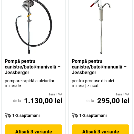
Pompă pentru
Pompă pentru
canistre/butoi/manivelă –
canistre/butoi/manuală –
Jessberger
Jessberger
pompare rapidă a uleiurilor
pentru produse din ulei
minerale
mineral, zincat
fără TVA
fără TVA
1.130,00 lei
295,00 lei
de la
de la
1-2 săptămâni
1-2 săptămâni
Afișați 3 variante
Afișați 3 variante