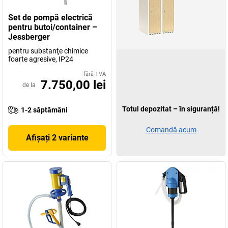
Set de pompă electrică
pentru butoi/container –
Jessberger
pentru substanţe chimice
foarte agresive, IP24
fără TVA
7.750,00 lei
de la
Totul depozitat – în siguranță!
1-2 săptămâni
Comandă acum
Afișați 2 variante