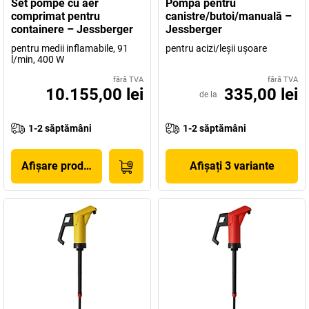
Set pompe cu aer
Pompă pentru
comprimat pentru
canistre/butoi/manuală –
containere – Jessberger
Jessberger
pentru medii inflamabile, 91
pentru acizi/leşii uşoare
l/min, 400 W
fără TVA
fără TVA
10.155,00 lei
335,00 lei
de la
1-2 săptămâni
1-2 săptămâni
Afișare produs
Afișați 3 variante