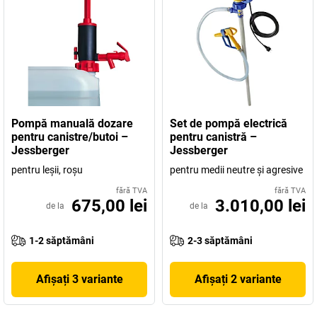
Pompă manuală dozare
Set de pompă electrică
pentru canistre/butoi –
pentru canistră –
Jessberger
Jessberger
pentru leşii, roşu
pentru medii neutre şi agresive
fără TVA
fără TVA
675,00 lei
3.010,00 lei
de la
de la
1-2 săptămâni
2-3 săptămâni
Afișați 3 variante
Afișați 2 variante