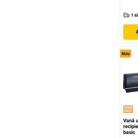
1 s
A
Nou
Vană u
recipi
basic