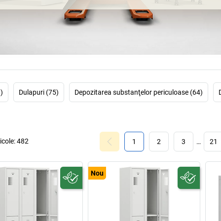
discuțiile despre 
lipsa bugetului. A
)
Dulapuri (75)
Depozitarea substanţelor periculoase (64)
icole:
482
1
2
3
…
21
Nou