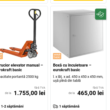
rucior elevator manual –
Boxă cu încuietoare –
rokraft basic
eurokraft basic
acitate portantă 2500 kg
î. x lăţ. x ad. 450 x 450 x 450 mm,
uşă plină din tablă
fără TVA
fără TVA
1.755,00 lei
465,00 lei
de la
de la
1-2 săptămâni
1 săptămână