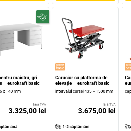
pentru maistru, gri
Cărucior cu platformă de
Că
s – eurokraft basic
elevaţie – eurokraft basic
eu
 6 x 140 mm
intervalul cursei 435 – 1500 mm
cap
fără TVA
fără TVA
3.325,00 lei
3.675,00 lei
ăptămână
1-2 săptămâni