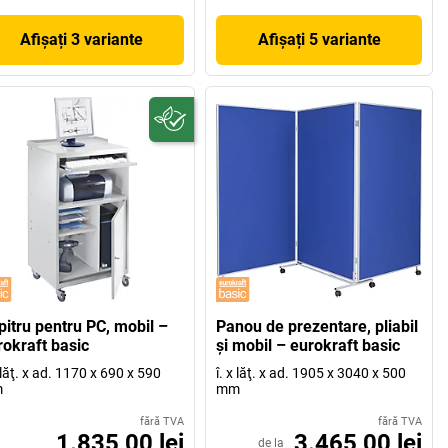
Afișați 3 variante
Afișați 5 variante
pitru pentru PC, mobil –
Panou de prezentare, pliabil
rokraft basic
şi mobil – eurokraft basic
x lăţ. x ad. 1170 x 690 x 590
î. x lăţ. x ad. 1905 x 3040 x 500
m
mm
fără TVA
fără TVA
1.835,00 lei
3.465,00 lei
de la