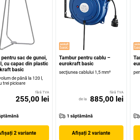
 pentru sac de gunoi,
Tambur pentru cablu –
Ta
l, cu capac din plastic
eurokraft basic
eu
kraft basic
secţiunea cablului 1,5 mm²
pen
volum de până la 120 l,
 trei picioare
fără TVA
fără TVA
255,00 lei
885,00 lei
de la
ăptămână
1 săptămână
fișați 2 variante
Afișați 2 variante