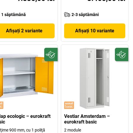
1 săptămână
2-3 săptămâni
Afișați 2 variante
Afișați 10 variante
lap ecologic – eurokraft
Vestiar Amsterdam –
sic
eurokraft basic
lţime 900 mm, cu 1 poliţă
2 module