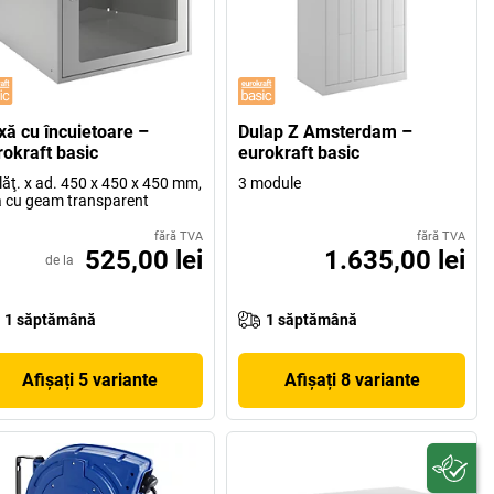
xă cu încuietoare –
Dulap Z Amsterdam –
rokraft basic
eurokraft basic
x lăţ. x ad. 450 x 450 x 450 mm,
3 module
 cu geam transparent
fără TVA
fără TVA
525,00 lei
1.635,00 lei
de la
1 săptămână
1 săptămână
Afișați 5 variante
Afișați 8 variante