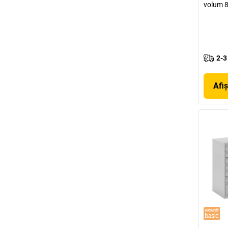
volum 8
2-3
Afi