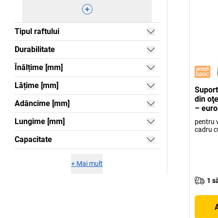
Tipul raftului
Durabilitate
Înălțime [mm]
Lățime [mm]
Suport
din oţe
Adâncime [mm]
– euro
Lungime [mm]
pentru 
cadru cu
Capacitate
+
Mai mult
1 s
A