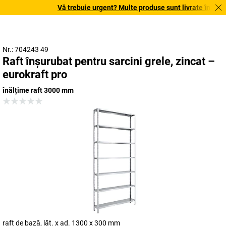
Vă trebuie urgent? Multe produse sunt livrate în termen 
Nr.: 704243 49
Raft înșurubat pentru sarcini grele, zincat –
eurokraft pro
înălțime raft 3000 mm
raft de bază, lăț. x ad. 1300 x 300 mm