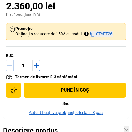
2.360,00 lei
Preț /
buc.
(fără TVA)
Promoție
Obțineți o reducere de 15%* cu codul:
i
START26
BUC.
Termen de livrare
:
2-3 săptămâni
PUNE ÎN COŞ
Sau
Autentificați-vă și obțineți oferta în 3 pași
Descriere produs