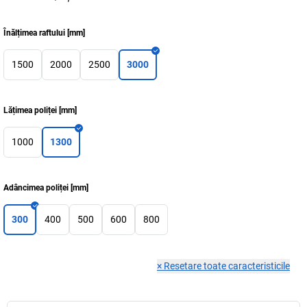
Înălțimea raftului
[
mm
]
1500
2000
2500
3000
Lățimea poliței
[
mm
]
1000
1300
Adâncimea poliței
[
mm
]
300
400
500
600
800
×
Resetare toate caracteristicile