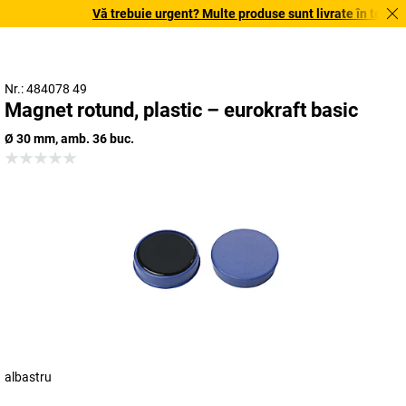
Vă trebuie urgent? Multe produse sunt livrate în termen d
Nr.: 484078 49
Magnet rotund, plastic – eurokraft basic
Ø 30 mm, amb. 36 buc.
albastru