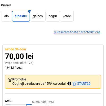
Culoare
alb
albastru
galben
negru
verde
×
Resetare toate caracteristicile
set de 36 doar
70,00 lei
Preț /
amb.
(fără TVA)
1,94 lei
/
buc.
Promoție
Obțineți o reducere de 15%* cu codul:
i
START26
AMB.
Sumă (fără TVA)