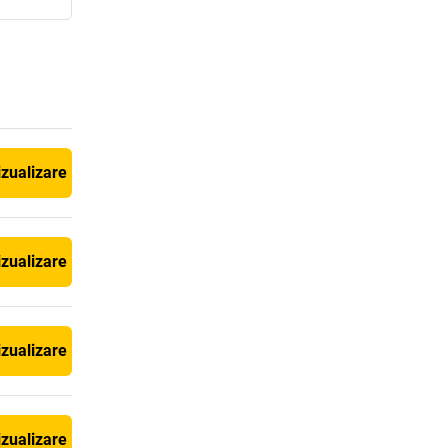
izualizare
izualizare
izualizare
izualizare