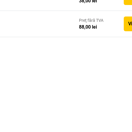
38,00 lei
Preţ
fără TVA
V
88,00 lei