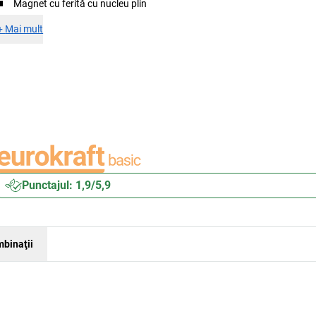
Magnet cu ferită cu nucleu plin
+
Mai mult
Punctajul: 1,9/5,9
binaţii