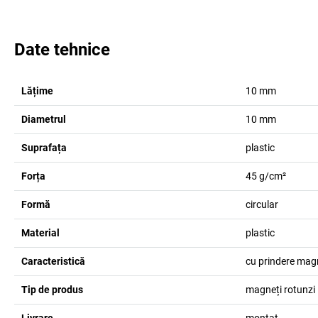
Date tehnice
Lățime
10
mm
Diametrul
10
mm
Suprafața
plastic
Forța
45
g/cm²
Formă
circular
Material
plastic
Caracteristică
cu prindere mag
Tip de produs
magneți rotunzi