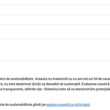
astre de sustenabilitate. Aceasta nu înseamnă cu nu are nici un fel de carac
tiv, nu este desemnat (încă) ca deosebit de sustenabil. Evaluarea noastră
ice transparente, definite clar. Obiectivul este să ne demonstrăm potențial
rie de sustenabilitate găsiți pe
pagina noastră cu informații
.