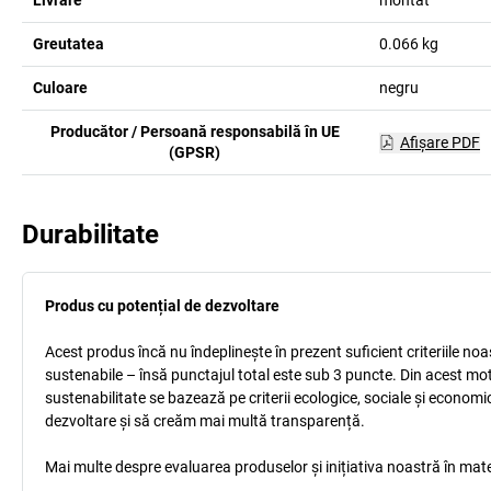
Livrare
montat
Greutatea
0.066
kg
Culoare
negru
Producător / Persoană responsabilă în UE
Afişare PDF
(GPSR)
Durabilitate
Produs cu potențial de dezvoltare
Acest produs încă nu îndeplinește în prezent suficient criteriile no
sustenabile – însă punctajul total este sub 3 puncte. Din acest mo
sustenabilitate se bazează pe criterii ecologice, sociale și econom
dezvoltare și să creăm mai multă transparență.
Mai multe despre evaluarea produselor și inițiativa noastră în mate