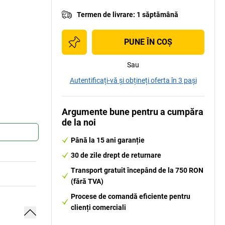
Termen de livrare
:
1 săptămână
PUNE ÎN COŞ
Sau
Autentificați-vă și obțineți oferta în 3 pași
Argumente bune pentru a cumpăra
de la noi
Până la 15 ani garanție
30 de zile drept de returnare
Transport gratuit începând de la 750 RON
(fără TVA)
Procese de comandă eficiente pentru
clienți comerciali