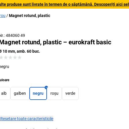
lte produse sunt livrate în termen de o săptămână. Descoperiți aici sele
irou
Magnet rotund, plastic
Nr.: 484060 49
Magnet rotund, plastic – eurokraft basic
Ø 10 mm, amb. 60 buc.
negru
uloare
alb
galben
negru
roșu
verde
×
Resetare toate caracteristicile