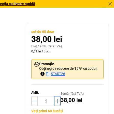
cția cu livrare rapidă
set de 60 doar
38,00 lei
Preț /
amb.
(fără TVA)
0,63 lei
/
buc.
Promoție
Obțineți o reducere de 15%* cu codul:
i
START26
AMB.
Sumă (fără TVA)
38,00 lei
Veți primi 60 bucăți