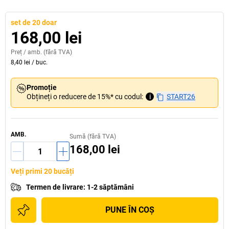
set de 20 doar
168,00 lei
Preț /
amb.
(fără TVA)
8,40 lei
/
buc.
Promoție
Obțineți o reducere de 15%* cu codul:
i
START26
AMB.
Sumă (fără TVA)
168,00 lei
Veți primi 20 bucăți
Termen de livrare
:
1-2 săptămâni
PUNE ÎN COŞ