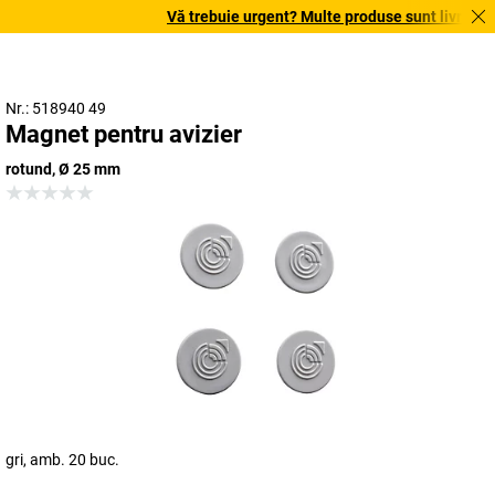
Vă trebuie urgent? Multe produse sunt livrate în 
Nr.: 518940 49
Magnet pentru avizier
rotund, Ø 25 mm
gri, amb. 20 buc.