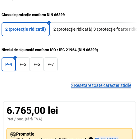
Clasa de protecție conform DIN 66399
2 (protecție ridicată)
2 (protecție ridicată) 3 (protecție foarte ridic
Nivelul de siguranță conform ISO / IEC 21964 (DIN 66399)
P-4
P-5
P-6
P-7
×
Resetare toate caracteristicile
6.765,00 lei
Preț /
buc.
(fără TVA)
Promoție