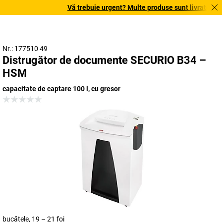
Vă trebuie urgent? Multe produse sunt livrate în ter
Nr.: 177510 49
Distrugător de documente SECURIO B34 –
HSM
capacitate de captare 100 l, cu gresor
bucățele, 19 – 21 foi