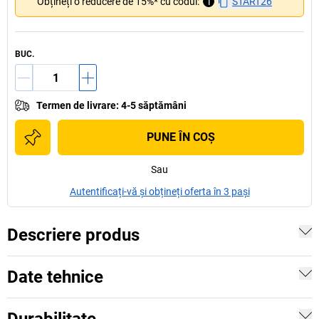
Obțineți o reducere de 15%* cu codul:
i
START26
BUC.
Termen de livrare
:
4-5 săptămâni
PUNE ÎN COŞ
Sau
Autentificați-vă și obțineți oferta în 3 pași
Descriere produs
Date tehnice