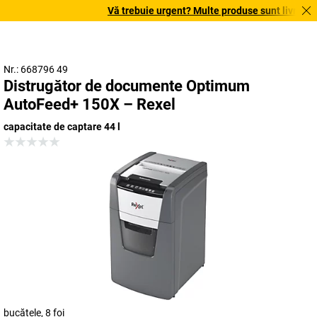
Vă trebuie urgent? Multe produse sunt livrate în 
Nr.: 668796 49
Distrugător de documente Optimum
AutoFeed+ 150X – Rexel
capacitate de captare 44 l
bucățele, 8 foi