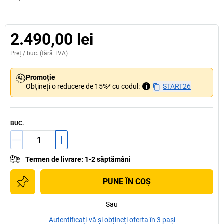
2.490,00 lei
Preț /
buc.
(fără TVA)
Promoție
Obțineți o reducere de 15%* cu codul:
i
START26
BUC.
Termen de livrare
:
1-2 săptămâni
PUNE ÎN COŞ
Sau
Autentificați-vă și obțineți oferta în 3 pași