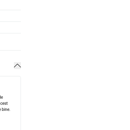
de
acest
 bine.