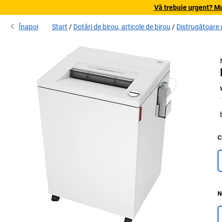
Vă trebuie urgent? Mu
Înapoi
Start
Dotări de birou, articole de birou
Distrugătoare
C
N