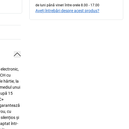
de luni până vineri între orele 8.00 - 17.00
Aveți întrebări despre acest produs?
electronic,
TCH cu
 hârtie, la
rmediul unui
după 15
CC+
e garantează
rou, cu
silențios și
aptat într-