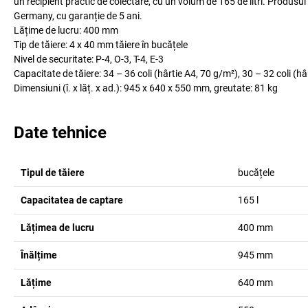
un recipient practic de colectare, cu un volum de 165 de litri. Produs
Germany, cu garanție de 5 ani.
Lățime de lucru: 400 mm
Tip de tăiere: 4 x 40 mm tăiere în bucățele
Nivel de securitate: P-4, O-3, T-4, E-3
Capacitate de tăiere: 34 – 36 coli (hârtie A4, 70 g/m²), 30 – 32 coli (h
Dimensiuni (î. x lăț. x ad.): 945 x 640 x 550 mm, greutate: 81 kg
Date tehnice
Tipul de tăiere
bucățele
Capacitatea de captare
165
l
Lățimea de lucru
400
mm
Înălțime
945
mm
Lățime
640
mm