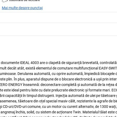
Posibilitate de reciclare
Mai multe despre punctaj
 documente IDEAL 4003 are o clapetă de siguranță brevetată, controlată 
i mult decât atât, există elementul de comutare multifuncțional EASY-SWI
i luminoase. Derularea automată, cu oprire automată, împiedică blocajele de
te plin. În plus, aparatul dispune de o blocare electronică a ușii prin inte
y ZERO ENERGY înseamnă: deconectare completă și automată de la rețea 
 este ideal pentru liste cu date prelucrate electronic și formate mari. E
i capacității în timpul distrugerii. Injecția automată de ulei pe tăietoar
emenea, tăietoare din oțel special masiv călit, rezistente la agrafe de bi
 și CD-uri/DVD-uri comune, cu un motor cu curent alternativ, de 1300 wați, 
ngrenaj închis, solid, cu sistem de acționare Twin. Materialul tăiat este c