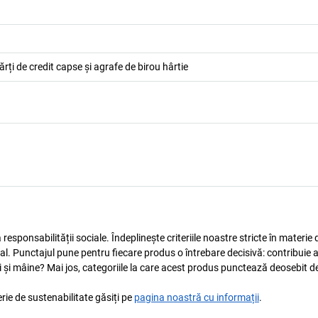
rți de credit capse și agrafe de birou hârtie
esponsabilității sociale. Îndeplinește criteriile noastre stricte în materie 
ocial. Punctajul pune pentru fiecare produs o întrebare decisivă: contribuie 
i și mâine? Mai jos, categoriile la care acest produs punctează deosebit de
rie de sustenabilitate găsiți pe
pagina noastră cu informații
.