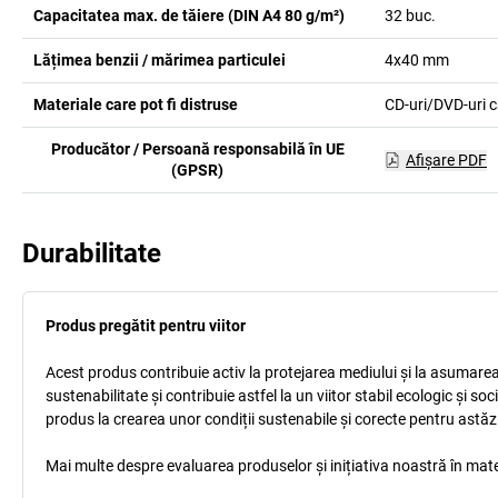
Capacitatea max. de tăiere (DIN A4 80 g/m²)
32
buc.
Lățimea benzii / mărimea particulei
4x40
mm
Materiale care pot fi distruse
CD-uri/DVD-uri că
Producător / Persoană responsabilă în UE
Afişare PDF
(GPSR)
Durabilitate
Produs pregătit pentru viitor
Acest produs contribuie activ la protejarea mediului și la asumarea r
sustenabilitate și contribuie astfel la un viitor stabil ecologic și s
produs la crearea unor condiții sustenabile și corecte pentru astăz
Mai multe despre evaluarea produselor și inițiativa noastră în mate