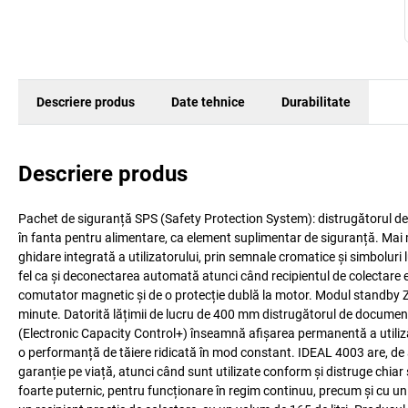
Descriere produs
Date tehnice
Durabilitate
Descriere produs
Pachet de siguranță SPS (Safety Protection System): distrugătorul de
în fanta pentru alimentare, ca element suplimentar de siguranță. Ma
ghidare integrată a utilizatorului, prin semnale cromatice și simbolur
fel ca și deconectarea automată atunci când recipientul de colectare es
comutator magnetic și de o protecție dublă la motor. Modul standb
minute. Datorită lățimii de lucru de 400 mm distrugătorul de documente
(Electronic Capacity Control+) înseamnă afișarea permanentă a utilizări
o performanță de tăiere ridicată în mod constant. IDEAL 4003 are, de as
garanție pe viață, atunci când sunt utilizate conform și distruge chiar
foarte puternic, pentru funcționare în regim continuu, precum și cu un a