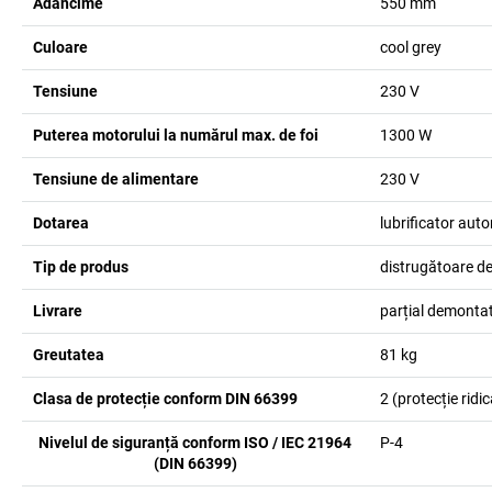
Adâncime
550
mm
Culoare
cool grey
Tensiune
230
V
Puterea motorului la numărul max. de foi
1300
W
Tensiune de alimentare
230 V
Dotarea
lubrificator aut
Tip de produs
distrugătoare d
Livrare
parțial demonta
Greutatea
81
kg
Clasa de protecție conform DIN 66399
2 (protecție ridi
Nivelul de siguranță conform ISO / IEC 21964
P-4
(DIN 66399)