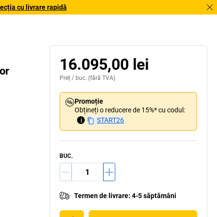
cția cu livrare rapidă
16.095,00 lei
or
Preț /
buc.
(fără TVA)
Promoție
Obțineți o reducere de 15%* cu codul:
i
START26
BUC.
Termen de livrare
:
4-5 săptămâni