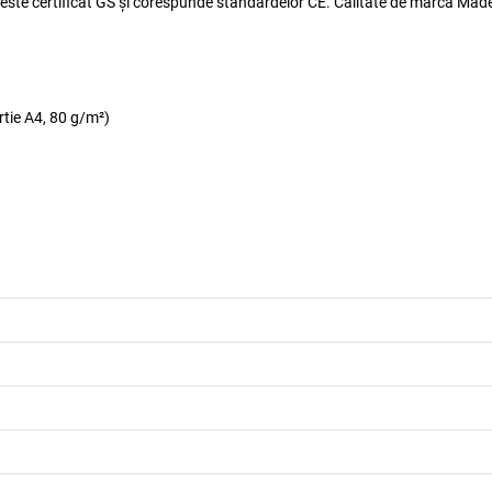
ul este certificat GS și corespunde standardelor CE. Calitate de marcă Made
ârtie A4, 80 g/m²)