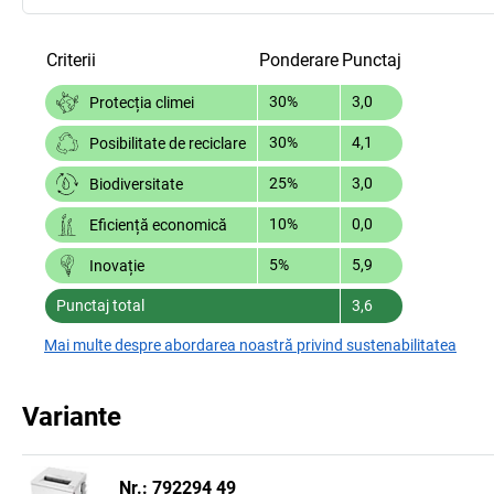
Criterii
Ponderare
Punctaj
30%
3,0
Protecția climei
30%
4,1
Posibilitate de reciclare
25%
3,0
Biodiversitate
10%
0,0
Eficiență economică
5%
5,9
Inovație
Punctaj total
3,6
Mai multe despre abordarea noastră privind sustenabilitatea
Variante
Nr.: 792294 49