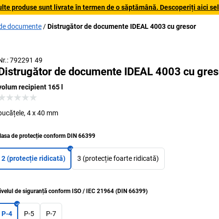
lte produse sunt livrate în termen de o săptămână. Descoperiți aici sele
 de documente
Distrugător de documente IDEAL 4003 cu gresor
Nr.: 792291 49
Distrugător de documente IDEAL 4003 cu gres
volum recipient 165 l
bucățele, 4 x 40 mm
lasa de protecție conform DIN 66399
2 (protecție ridicată)
3 (protecție foarte ridicată)
ivelul de siguranță conform ISO / IEC 21964 (DIN 66399)
P-4
P-5
P-7