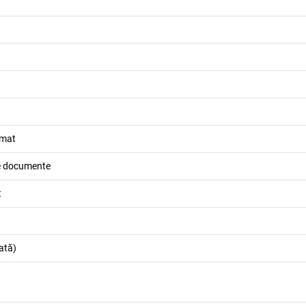
omat
e documente
t
cată)