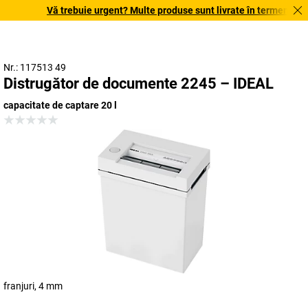
Vă trebuie urgent? Multe produse sunt livrate în termen de o să
Nr.: 117513 49
Distrugător de documente 2245 – IDEAL
capacitate de captare 20 l
franjuri, 4 mm