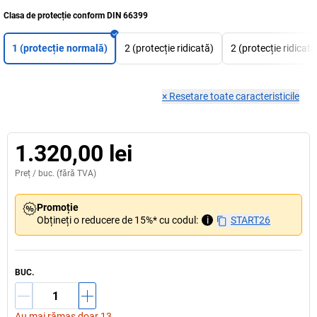
Clasa de protecție conform DIN 66399
1 (protecție normală)
2 (protecție ridicată)
2 (protecție ridicată
×
Resetare toate caracteristicile
1.320,00 lei
Preț /
buc.
(fără TVA)
Promoție
Obțineți o reducere de 15%* cu codul:
i
START26
BUC.
Au mai rămas doar 13