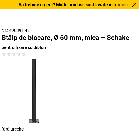
Vă trebuie urgent? Multe produse sunt livrate în termen de o săp
Nr.: 490391 49
Stâlp de blocare, Ø 60 mm, mica – Schake
pentru fixare cu dibluri
fără ureche