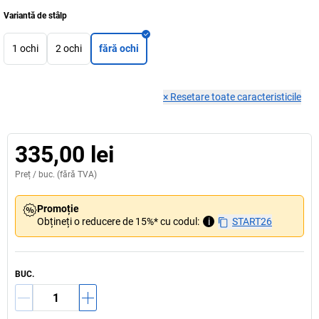
Variantă de stâlp
1 ochi
2 ochi
fără ochi
×
Resetare toate caracteristicile
335,00 lei
Preț /
buc.
(fără TVA)
Promoție
Obțineți o reducere de 15%* cu codul:
i
START26
BUC.