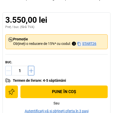
3.550,00 lei
Preț /
buc.
(fără TVA)
Promoție
Obțineți o reducere de 15%* cu codul:
i
START26
BUC.
Termen de livrare
:
4-5 săptămâni
PUNE ÎN COŞ
Sau
Autentificați-vă și obțineți oferta în 3 pași