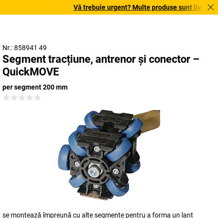
Vă trebuie urgent? Multe produse sunt livrate în 
Nr.: 858941 49
Segment tracțiune, antrenor și conector –
QuickMOVE
per segment 200 mm
se montează împreună cu alte segmente pentru a forma un lanț