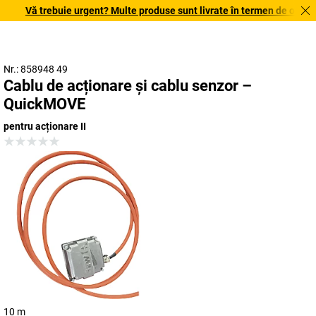
Vă trebuie urgent? Multe produse sunt livrate în termen de o săptăm
Nr.: 858948 49
Cablu de acționare și cablu senzor –
QuickMOVE
pentru acționare II
10 m