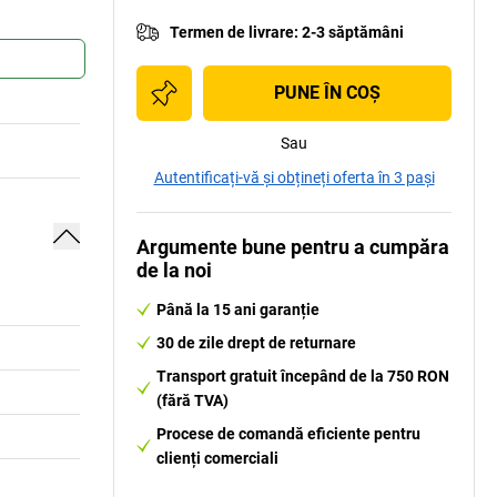
Termen de livrare
:
2-3 săptămâni
PUNE ÎN COŞ
Sau
Autentificați-vă și obțineți oferta în 3 pași
Argumente bune pentru a cumpăra
de la noi
Până la 15 ani garanție
30 de zile drept de returnare
Transport gratuit începând de la 750 RON
(fără TVA)
Procese de comandă eficiente pentru
clienți comerciali