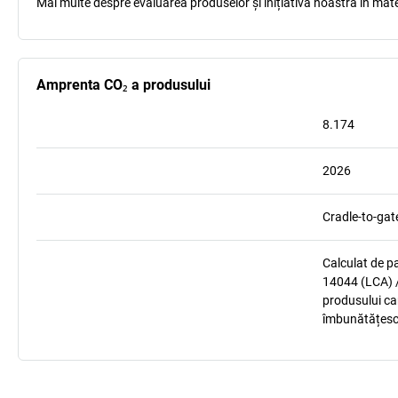
Mai multe despre evaluarea produselor și inițiativa noastră în mate
Amprenta CO₂ a produsului
8.174
2026
Cradle-to-gat
Calculat de p
14044 (LCA) /
produsului car
îmbunătățesc