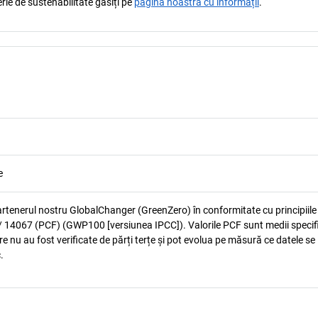
rie de sustenabilitate găsiți pe
pagina noastră cu informații
.
e
artenerul nostru GlobalChanger (GreenZero) în conformitate cu principiile
 14067 (PCF) (GWP100 [versiunea IPCC]). Valorile PCF sunt medii specif
e nu au fost verificate de părți terțe și pot evolua pe măsură ce datele se
.