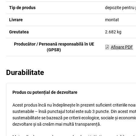
Tip de produs
depozite pentru 
Livrare
montat
Greutatea
2.682
kg
Producător / Persoană responsabilă în UE
Afişare PDF
(GPSR)
Durabilitate
Produs cu potențial de dezvoltare
Acest produs încă nu îndeplinește în prezent suficient criteriile no
sustenabile – însă punctajul total este sub 3 puncte. Din acest mo
sustenabilitate se bazează pe criterii ecologice, sociale și econom
dezvoltare și să creăm mai multă transparență.