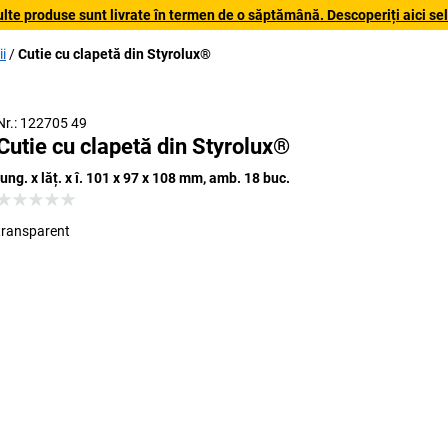
lte produse sunt livrate în termen de o săptămână. Descoperiți aici sele
i
Cutie cu clapetă din Styrolux®
Nr.: 122705 49
Cutie cu clapetă din Styrolux®
lung. x lăț. x î. 101 x 97 x 108 mm, amb. 18 buc.
transparent