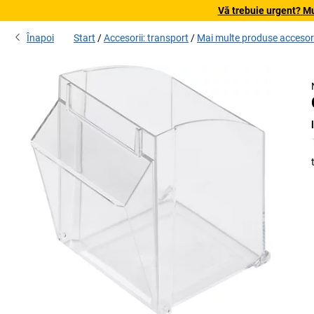
Vă trebuie urgent? Mu
Înapoi
Start
Accesorii: transport
Mai multe produse accesori