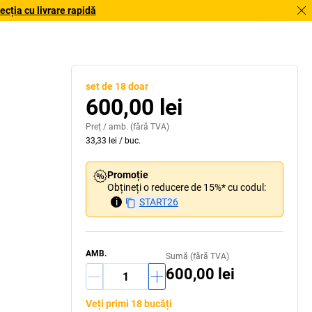
cția cu livrare rapidă
set de 18 doar
600,00 lei
Preț /
amb.
(fără TVA)
33,33 lei
/
buc.
Promoție
Obțineți o reducere de 15%* cu codul:
i
START26
AMB.
Sumă (fără TVA)
600,00 lei
Veți primi 18 bucăți