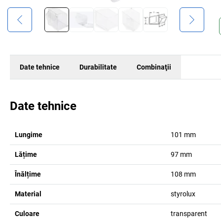
Date tehnice
Durabilitate
Combinaţii
Date tehnice
Lungime
101
mm
Lățime
97
mm
Înălțime
108
mm
Material
styrolux
Culoare
transparent