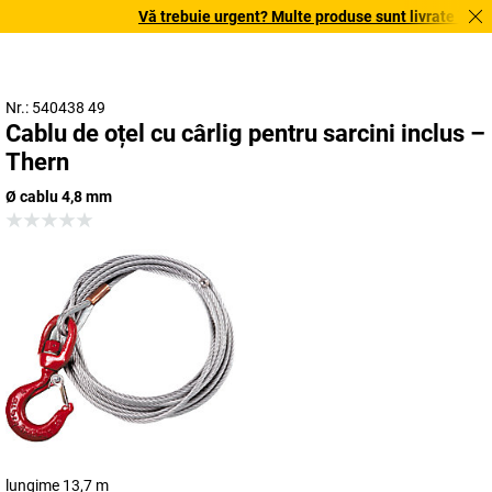
Vă trebuie urgent? Multe produse sunt livrate în terme
Nr.: 540438 49
Cablu de oțel cu cârlig pentru sarcini inclus –
Thern
Ø cablu 4,8 mm
lungime 13,7 m