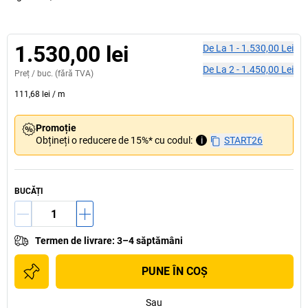
1.530,00 lei
De La
1
-
1.530,00 Lei
De La
2
-
1.450,00 Lei
Preț /
buc.
(fără TVA)
111,68 lei
/
m
Promoție
Obțineți o reducere de 15%* cu codul:
i
START26
BUCĂȚI
Termen de livrare
:
3–4 săptămâni
PUNE ÎN COŞ
Sau