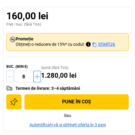
160,00 lei
Preț /
buc.
(fără TVA)
Promoție
Obțineți o reducere de 15%* cu codul:
i
START26
BUC.
(MIN
8
)
Sumă (fără TVA)
1.280,00 lei
Termen de livrare
:
3–4 săptămâni
PUNE ÎN COŞ
Sau
Autentificați-vă și obțineți oferta în 3 pași