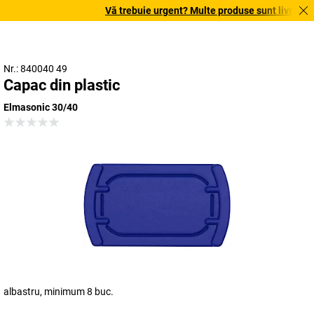
Vă trebuie urgent? Multe produse sunt livrate în 
Nr.: 840040 49
Capac din plastic
Elmasonic 30/40
albastru, minimum 8 buc.