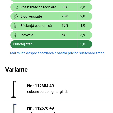
30%
3,5
Posibilitate de reciclare
25%
2,0
Biodiversitate
10%
1,0
Eficiență economică
5%
3,9
Inovație
Punctaj total
3,0
Mai multe despre abordarea noastră privind sustenabilitatea
Variante
Nr.: 112684 49
culoare cordon gri-argintiu
Nr.: 112678 49