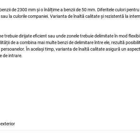
zii de 2300 mm și o înălțime a benzii de 50 mm. Diferitele culori pentru s
u la culorile companiei. Varianta de înaltă calitate și rezistentă la intem
trebuie dirijate eficient sau unde zonele trebuie delimitate în mod flexibil
ității de a combina mai multe benzi de delimitare între ele, rezultă posibili
ersoanelor. În același timp, varianta de înaltă calitate asigură un aspec
e de intrare.
 exterior