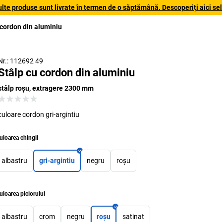
lte produse sunt livrate în termen de o săptămână. Descoperiți aici sele
 cordon din aluminiu
Nr.: 112692 49
Stâlp cu cordon din aluminiu
stâlp roșu, extragere 2300 mm
culoare cordon gri-argintiu
uloarea chingii
albastru
gri-argintiu
negru
roșu
uloarea piciorului
albastru
crom
negru
roșu
satinat