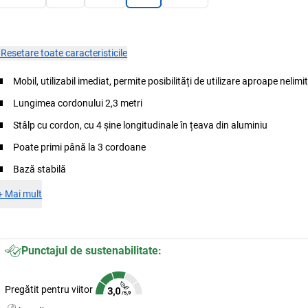
×
Resetare toate caracteristicile
Mobil, utilizabil imediat, permite posibilități de utilizare aproape nelimi
Lungimea cordonului 2,3 metri
Stâlp cu cordon, cu 4 șine longitudinale în țeava din aluminiu
Poate primi până la 3 cordoane
Bază stabilă
+
Mai mult
Punctajul de sustenabilitate:
Pregătit pentru viitor