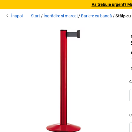
Vă trebuie urgent? Mu
Înapoi
Start
Îngrădire și marcaj
Bariere cu bandă
Stâlp cu
C
C