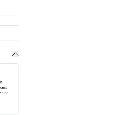
de
acest
 bine.