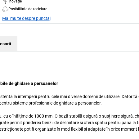
Inovație
Posibilitate de reciclare
Mai multe despre punctaj
esorii
ibile de ghidare a persoanelor
stentă la intemperii pentru cele mai diverse domenii de utilizare. Datorită 
al pentru sisteme profesionale de ghidare a persoanelor.
iu, cu o înălțime de 1000 mm. O bază stabilă asigură o susținere sigură, chi
egrate permit prinderea benzii de delimitare și oferă spațiu pentru până la t
estricționate pot fi organizate în mod flexibil și adaptate în orice moment l