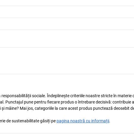
esponsabilității sociale. Îndeplinește criteriile noastre stricte în materie 
ocial. Punctajul pune pentru fiecare produs o întrebare decisivă: contribuie 
i și mâine? Mai jos, categoriile la care acest produs punctează deosebit de
rie de sustenabilitate găsiți pe
pagina noastră cu informații
.