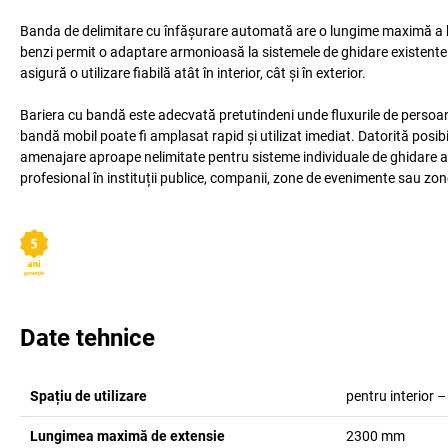
Banda de delimitare cu înfășurare automată are o lungime maximă a ben
benzi permit o adaptare armonioasă la sistemele de ghidare existente sa
asigură o utilizare fiabilă atât în interior, cât și în exterior.
Bariera cu bandă este adecvată pretutindeni unde fluxurile de persoane 
bandă mobil poate fi amplasat rapid și utilizat imediat. Datorită posibil
amenajare aproape nelimitate pentru sisteme individuale de ghidare a p
profesional în instituții publice, companii, zone de evenimente sau zon
Date tehnice
Spațiu de utilizare
pentru interior –
Lungimea maximă de extensie
2300
mm