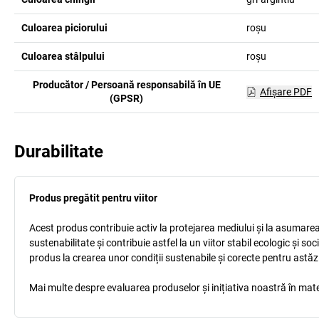
Culoarea piciorului
roșu
Culoarea stâlpului
roșu
Producător / Persoană responsabilă în UE
Afişare PDF
(GPSR)
Durabilitate
Produs pregătit pentru viitor
Acest produs contribuie activ la protejarea mediului și la asumarea r
sustenabilitate și contribuie astfel la un viitor stabil ecologic și s
produs la crearea unor condiții sustenabile și corecte pentru astăz
Mai multe despre evaluarea produselor și inițiativa noastră în mate