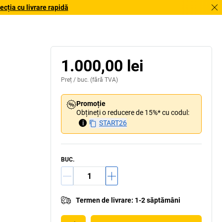
cția cu livrare rapidă
1.000,00 lei
Preț /
buc.
(fără TVA)
Promoție
Obțineți o reducere de 15%* cu codul:
i
START26
BUC.
Termen de livrare
:
1-2 săptămâni