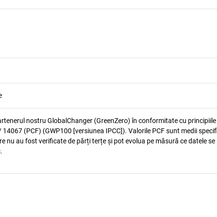
e
artenerul nostru GlobalChanger (GreenZero) în conformitate cu principiile
 14067 (PCF) (GWP100 [versiunea IPCC]). Valorile PCF sunt medii specif
e nu au fost verificate de părți terțe și pot evolua pe măsură ce datele se
.