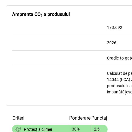
Amprenta CO₂ a produsului
173.692
2026
Cradle-to-gat
Calculat de p
14044 (LCA) /
produsului car
îmbunătățesc
Criterii
Ponderare
Punctaj
30%
2,5
Protecția climei