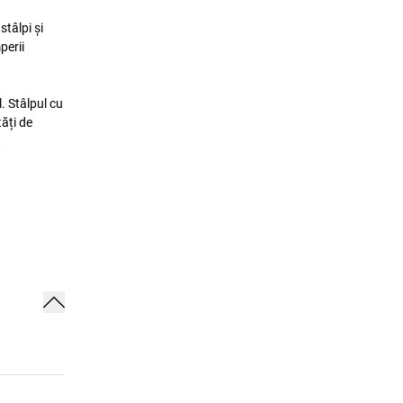
tâlpi și
perii
. Stâlpul cu
tăți de
t