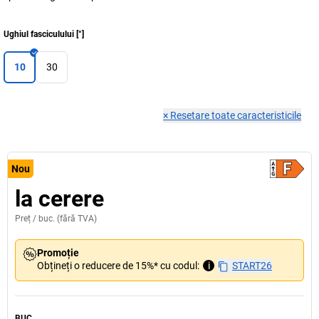
Ughiul fasciculului
[
°
]
10
30
×
Resetare toate caracteristicile
Nou
la cerere
Preț /
buc.
(fără TVA)
Promoție
Obțineți o reducere de 15%* cu codul:
i
START26
BUC.