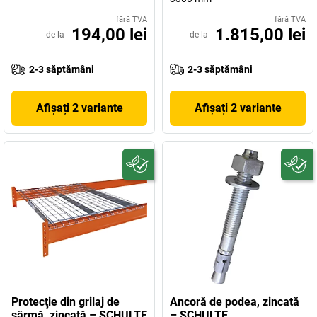
fără TVA
fără TVA
194,00 lei
1.815,00 lei
de la
de la
2-3 săptămâni
2-3 săptămâni
Afișați 2 variante
Afișați 2 variante
Protecţie din grilaj de
Ancoră de podea, zincată
sârmă, zincată – SCHULTE
– SCHULTE