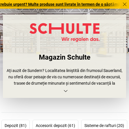
 urgent? Multe produse sunt livrate în termen de o săptămână. Descoperi
Magazin Schulte
Ați auzit de Sundern? Localitatea liniștită din frumosul Sauerland,
nu oferă doar peisaje de vis cu numeroase destinații de excursii,
trasee de drumeție minunate și sentimentul de vacanță la
Sorpesee. Nu, aici se află și creatori adevărați. Aici se lucrează. Cu
pasiune și la cel mai înalt nivel. De 100 de ani, compania
SCHULTE
Lagertechnik
, cu sediul în Sundern, este unul dintre principalii
producători de rafturi pentru utilizatori profesionali industriali și
artizanali –
Creative Engineering, made in Germany.
Depozit (81)
Accesorii: depozit (61)
Sisteme de rafturi (20)