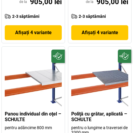
905,00 lei
905,00 lei
de la
de la
2-3 săptămâni
2-3 săptămâni
Afișați 4 variante
Afișați 4 variante
Panou individual din oţel –
Poliţă cu grătar, aplicată –
SCHULTE
SCHULTE
pentru adâncime 800 mm
pentru o lungime a traversei de
3300 mm