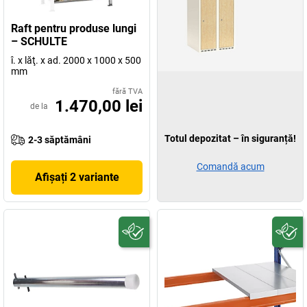
Raft pentru produse lungi
– SCHULTE
î. x lăţ. x ad. 2000 x 1000 x 500
mm
fără TVA
1.470,00 lei
de la
Totul depozitat – în siguranță!
2-3 săptămâni
Comandă acum
Afișați 2 variante