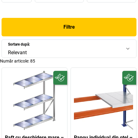
Pe o suprafață proprie de peste 30.000 metri pătrați de producție
și depozitare, în întreprinderea tradițională de familie,
SCHULTE
Lagertechnik
, iau naștere concepte logistice și de depozitare
ingenioase, flexibile și personalizate individual pentru fiecare
Filtre
client, pentru aproape orice industrie. Fie rafturi de birou, cu
deschidere mari, rafturi pentru paleți și rafturi cu brațe în consolă,
sisteme de inserare și înșurubare pentru rafturi cu polițe, sau
Sortare după:
sisteme complete de rafturi și platforme – specialistul în rafturi
Relevant
asigură întotdeauna procese de lucru accelerate, depozitare
Număr articole:
85
sigură și eficientă, design individual și capacitate maximă de
depozitare – chiar și în cele mai mici încăperi.
Cerințele clienților sunt ridicate. Și aproape mai ridicate sunt
cerințele angajaților în ceea ce îi privește, în diviziile de producție și
bineînțeles calitate. Dar
SCHULTE Lagertechnik
se definește
exact prin asta – și astfel, produsele se potrivesc perfect în
sortimentul nostru. Descoperiți acum ofertele noastre!
Raft cu deschidere mare –
Panou individual din oţel –