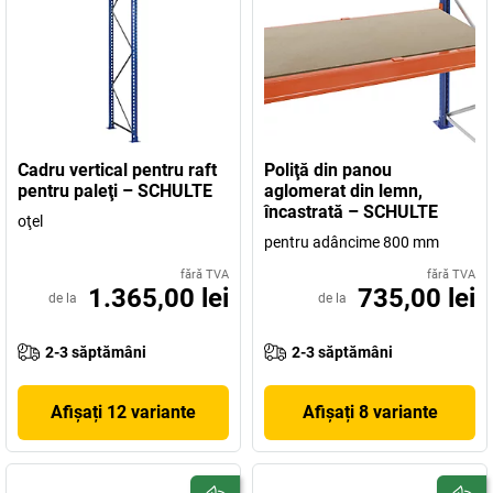
Cadru vertical pentru raft
Poliţă din panou
pentru paleţi – SCHULTE
aglomerat din lemn,
încastrată – SCHULTE
oţel
pentru adâncime 800 mm
fără TVA
fără TVA
1.365,00 lei
735,00 lei
de la
de la
2-3 săptămâni
2-3 săptămâni
Afișați 12 variante
Afișați 8 variante