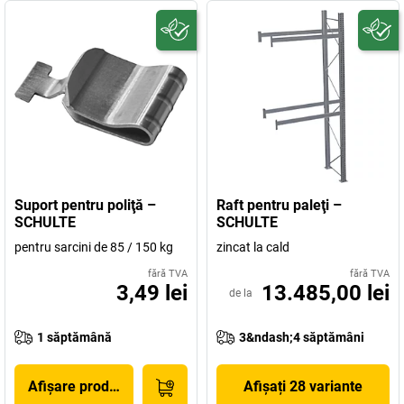
Suport pentru poliţă –
Raft pentru paleţi –
SCHULTE
SCHULTE
pentru sarcini de 85 / 150 kg
zincat la cald
fără TVA
fără TVA
3,49 lei
13.485,00 lei
de la
1 săptămână
3&ndash;4 săptămâni
Afișare produs
Afișați 28 variante