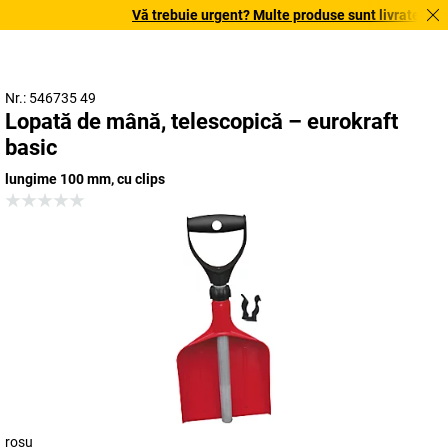
Vă trebuie urgent? Multe produse sunt livrate în ter
Nr.: 546735 49
Lopată de mână, telescopică – eurokraft
basic
lungime 100 mm, cu clips
roșu