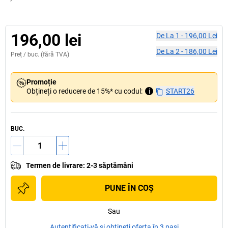
196,00 lei
De La
1
-
196,00 Lei
De La
2
-
186,00 Lei
Preț /
buc.
(fără TVA)
Promoție
Obțineți o reducere de 15%* cu codul:
i
START26
BUC.
Termen de livrare
:
2-3 săptămâni
PUNE ÎN COŞ
Sau
Autentificați-vă și obțineți oferta în 3 pași