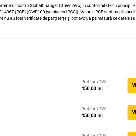
artenerul nostru GlobalChanger (GreenZero) în conformitate cu principiile
 14067 (PCF) (GWP100 [versiunea IPCC]). Valorile PCF sunt medii specif
e nu au fost verificate de părți terțe și pot evolua pe măsură ce datele se
.
Preţ
fără TVA
V
450,00 lei
Preţ
fără TVA
V
450,00 lei
Preţ
fără TVA