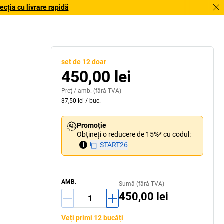
cția cu livrare rapidă
set de 12 doar
450,00 lei
Preț /
amb.
(fără TVA)
37,50 lei
/
buc.
Promoție
Obțineți o reducere de 15%* cu codul:
i
START26
AMB.
Sumă (fără TVA)
450,00 lei
Veți primi 12 bucăți