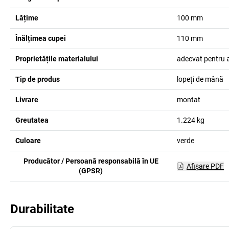
Lățime
100
mm
Înălțimea cupei
110
mm
Proprietățile materialului
adecvat pentru 
Tip de produs
lopeți de mână
Livrare
montat
Greutatea
1.224
kg
Culoare
verde
Producător / Persoană responsabilă în UE
Afişare PDF
(GPSR)
Durabilitate