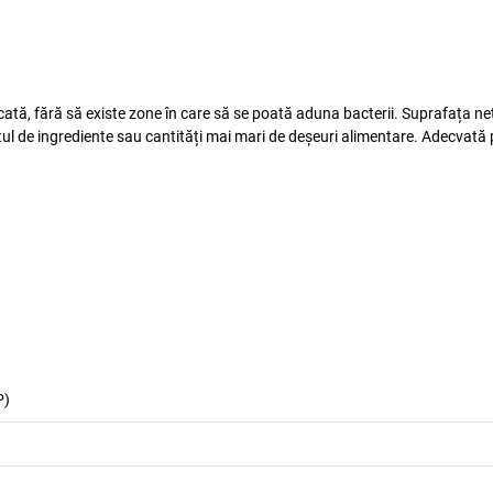
cată, fără să existe zone în care să se poată aduna bacterii. Suprafața n
tul de ingrediente sau cantități mai mari de deșeuri alimentare. Adecvată
P)