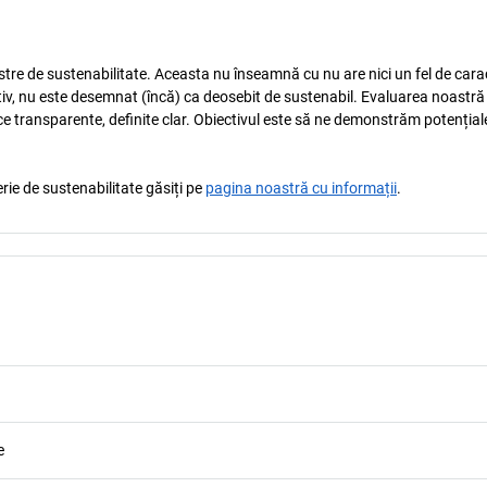
astre de sustenabilitate. Aceasta nu înseamnă cu nu are nici un fel de carac
tiv, nu este desemnat (încă) ca deosebit de sustenabil. Evaluarea noastră
ice transparente, definite clar. Obiectivul este să ne demonstrăm potențial
rie de sustenabilitate găsiți pe
pagina noastră cu informații
.
e