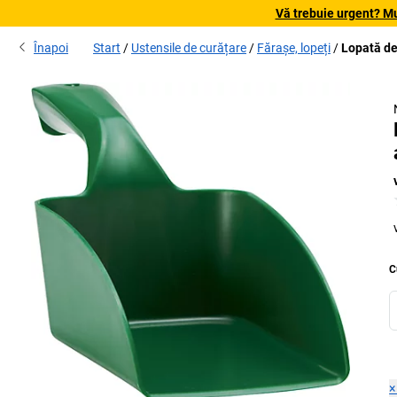
Vă trebuie urgent? Mu
Înapoi
Start
Ustensile de curățare
Fărașe, lopeți
Lopată de
C