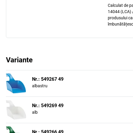
Calculat de p
14044 (LCA) /
produsului car
îmbunătățesc
Variante
Nr.: 549267 49
albastru
Nr.: 549269 49
alb
Nr.: 549266 49