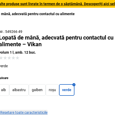
lte produse sunt livrate în termen de o săptămână. Descoperiți aici sele
 mână, adecvată pentru contactul cu alimente
Nr.: 549266 49
Lopată de mână, adecvată pentru contactul cu
alimente – Vikan
volum 1 l, amb. 12 buc.
verde
uloare
alb
albastru
galben
roșu
verde
×
Resetare toate caracteristicile